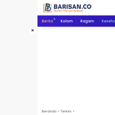
Langsung
ke
konten
Berita
Kolom
Ragam
Keseh
×
Beranda
Terkini