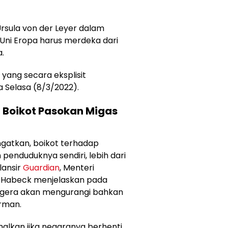
Ursula von der Leyer dalam
ni Eropa harus merdeka dari
a.
yang secara eksplisit
 Selasa (8/3/2022).
 Boikot Pasokan Migas
atkan, boikot terhadap
penduduknya sendiri, lebih dari
lansir
Guardian
, Menteri
t Habeck menjelaskan pada
egera akan mengurangi bahkan
rman.
amalkan jika negaranya berhenti