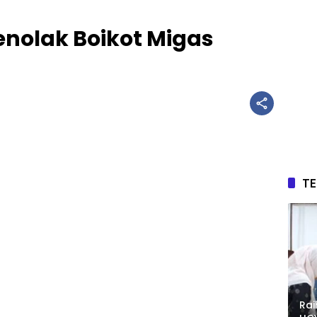
nolak Boikot Migas
T
Rai