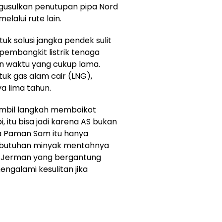
gusulkan penutupan pipa Nord
lalui rute lain.
uk solusi jangka pendek sulit
embangkit listrik tenaga
n waktu yang cukup lama.
k gas alam cair (LNG),
 lima tahun.
gambil langkah memboikot
, itu bisa jadi karena AS bukan
a Paman Sam itu hanya
kebutuhan minyak mentahnya
ga, Jerman yang bergantung
ngalami kesulitan jika