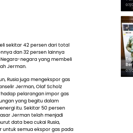
Kop
07/
i sekitar 42 persen dari total
ennya dan 32 persen lainnya
Taj
i. Negara-negara yang membeli
Ber
lah Jerman.
Kel
07/
un, Rusia juga mengekspor gas
anselir Jerman, Olaf Scholz
rhadap pelarangan impor gas
ungan yang begitu dalam
ergi itu. Sekitar 50 persen
 Pasar Jerman telah menjadi
urut data bea cukai Rusia,
r untuk semua ekspor gas pada