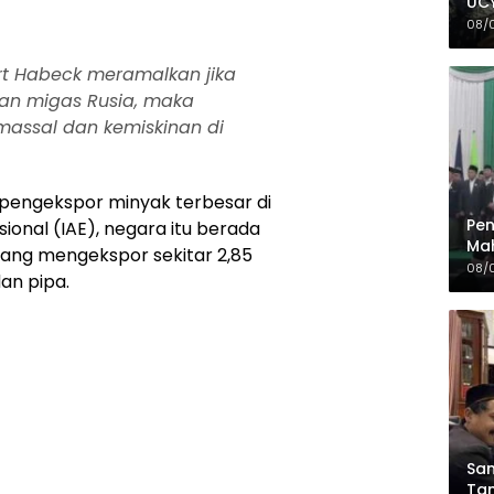
UCY
08/
bert Habeck meramalkan jika
an migas Rusia, maka
assal dan kemiskinan di
 pengekspor minyak terbesar di
Pen
ional (IAE), negara itu berada
Mah
 yang mengekspor sekitar 2,85
Sia
08/
dan pipa.
da
Sam
Tam