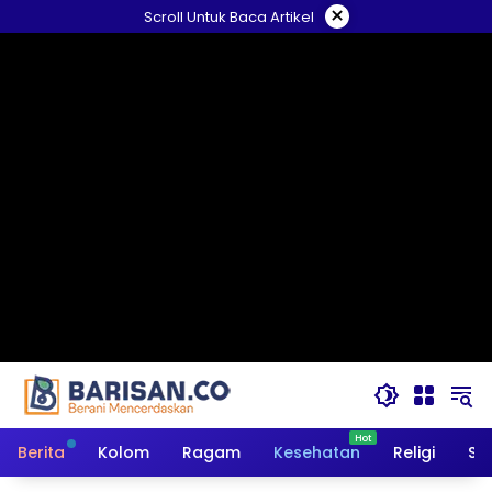
Langsung
×
Scroll Untuk Baca Artikel
ke
konten
Berita
Kolom
Ragam
Kesehatan
Religi
So