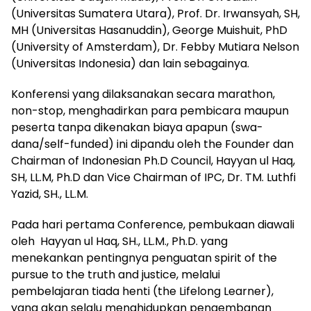
(Universitas Sumatera Utara), Prof. Dr. Irwansyah, SH,
MH (Universitas Hasanuddin), George Muishuit, PhD
(University of Amsterdam), Dr. Febby Mutiara Nelson
(Universitas Indonesia) dan lain sebagainya.
Konferensi yang dilaksanakan secara marathon,
non-stop, menghadirkan para pembicara maupun
peserta tanpa dikenakan biaya apapun (swa-
dana/self-funded) ini dipandu oleh the Founder dan
Chairman of Indonesian Ph.D Council, Hayyan ul Haq,
SH, LL.M, Ph.D dan Vice Chairman of IPC, Dr. TM. Luthfi
Yazid, SH., LL.M.
Pada hari pertama Conference, pembukaan diawali
oleh Hayyan ul Haq, SH., LL.M., Ph.D. yang
menekankan pentingnya penguatan spirit of the
pursue to the truth and justice, melalui
pembelajaran tiada henti (the Lifelong Learner),
yang akan selalu menghidupkan pengembanan