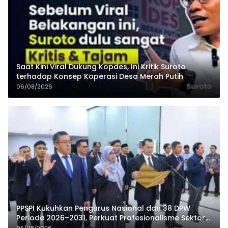
Saat Kini Viral Dukung Kopdes, Ini Kritik Suroto
terhadap Konsep Koperasi Desa Merah Putih
06/08/2026
PPSPI Kukuhkan Pengurus Nasional dan 38 DPW
Periode 2026–2031, Perkuat Profesionalisme Sektor
Publik
05/08/2026