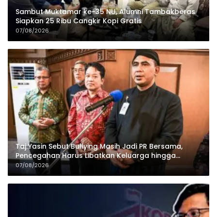
Sambut Muktamar ke-35 NU, Alumni Tambakberas
Siapkan 25 Ribu Cangkir Kopi Gratis
07/08/2026
Taj Yasin Sebut Bullying Masih Jadi PR Bersama,
Pencegahan Harus Libatkan Keluarga hingga
Pesantren
07/08/2026