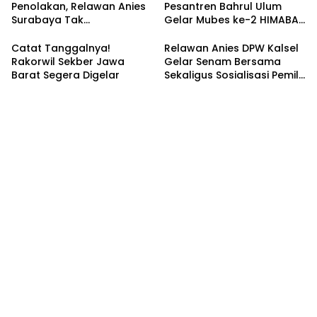
Penolakan, Relawan Anies
Pesantren Bahrul Ulum
Surabaya Tak
Gelar Mubes ke-2 HIMABAS
Tergoyahkan
dan Bentuk IKABU
Semarang
Catat Tanggalnya!
Relawan Anies DPW Kalsel
Rakorwil Sekber Jawa
Gelar Senam Bersama
Barat Segera Digelar
Sekaligus Sosialisasi Pemilu
2024