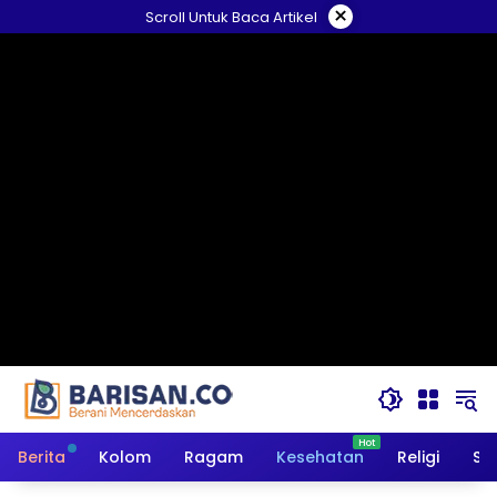
Langsung
×
Scroll Untuk Baca Artikel
ke
konten
Berita
Kolom
Ragam
Kesehatan
Religi
So