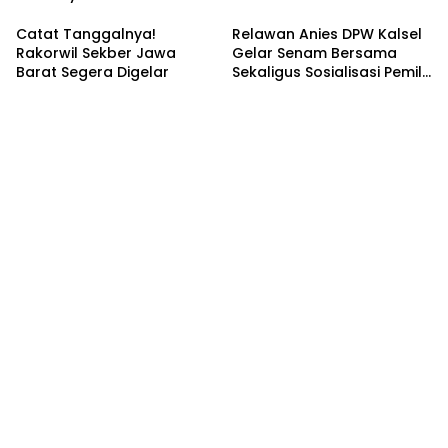
Tergoyahkan
dan Bentuk IKABU
Semarang
Catat Tanggalnya!
Relawan Anies DPW Kalsel
Rakorwil Sekber Jawa
Gelar Senam Bersama
Barat Segera Digelar
Sekaligus Sosialisasi Pemilu
2024