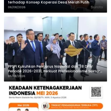
terhadap Konsep Koperasi Desa Merah Putih
06/08/2026
PPSPI Kukuhkan Pengurus Nasional dan 38 DPW
Periode 2026–2031, Perkuat Profesionalisme Sektor
Publik
05/08/2026