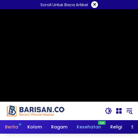
Langsung
×
Scroll Untuk Baca Artikel
ke
konten
Berita
Kolom
Ragam
Kesehatan
Religi
So