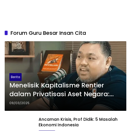
Forum Guru Besar Insan Cita
Berita
Menelisik Kapitalisme Rentier
dalam Privatisasi Aset Negara:
Pandangan Yanuar Rizky
09/03/2025
Ancaman Krisis, Prof Didik: 5 Masalah
Ekonomi Indonesia