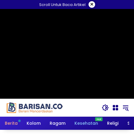
Langsung
×
Scroll Untuk Baca Artikel
ke
konten
Berita
Kolom
Ragam
Kesehatan
Religi
So