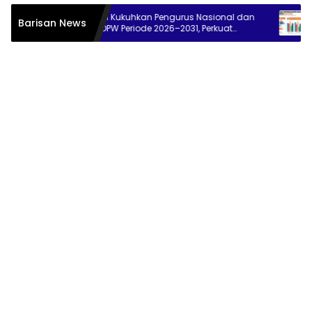
PPSPI Kukuhkan Pengurus Nasional dan
BPS: 7,23
Barisan News
38 DPW Periode 2026–2031, Perkuat
di Tengah
Profesionalisme Sektor Publik
Persen