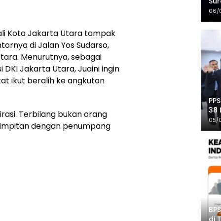
Sur
Mer
06/
Wali Kota Jakarta Utara tampak
ornya di Jalan Yos Sudarso,
tara. Menurutnya, sebagai
 DKI Jakarta Utara, Juaini ingin
 ikut beralih ke angkutan
PPS
38 
rasi. Terbilang bukan orang
Pro
05/
erhimpitan dengan penumpang
BPS
di 