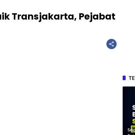
k Transjakarta, Pejabat
T
Saa