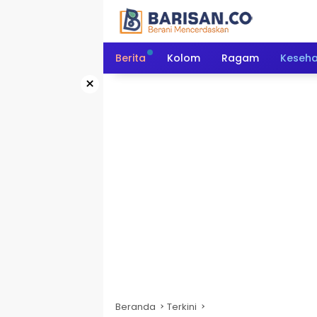
Langsung
ke
konten
Berita
Kolom
Ragam
Keseh
×
Beranda
Terkini