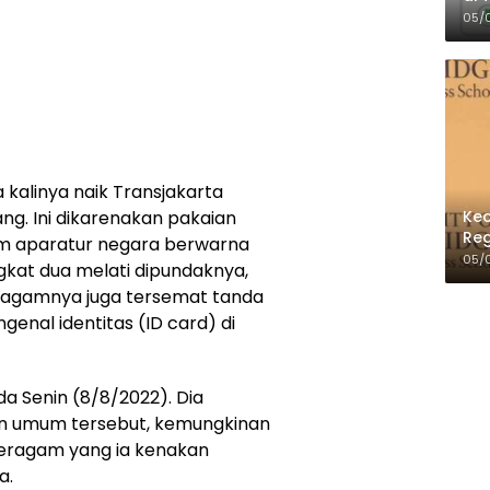
Per
05/
kalinya naik Transjakarta
Kec
g. Ini dikarenakan pakaian
Reg
m aparatur negara berwarna
05/
gkat dua melati dipundaknya,
seragamnya juga tersemat tanda
enal identitas (ID card) di
a Senin (8/8/2022). Dia
an umum tersebut, kemungkinan
eragam yang ia kenakan
a.