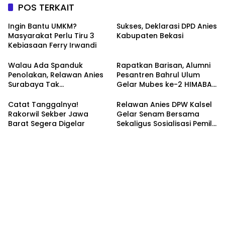
POS TERKAIT
Ingin Bantu UMKM?
Sukses, Deklarasi DPD Anies
Masyarakat Perlu Tiru 3
Kabupaten Bekasi
Kebiasaan Ferry Irwandi
Walau Ada Spanduk
Rapatkan Barisan, Alumni
Penolakan, Relawan Anies
Pesantren Bahrul Ulum
Surabaya Tak
Gelar Mubes ke-2 HIMABAS
Tergoyahkan
dan Bentuk IKABU
Semarang
Catat Tanggalnya!
Relawan Anies DPW Kalsel
Rakorwil Sekber Jawa
Gelar Senam Bersama
Barat Segera Digelar
Sekaligus Sosialisasi Pemilu
2024