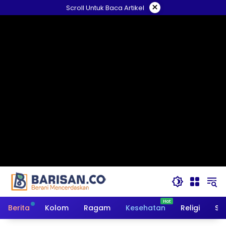
Langsung
×
Scroll Untuk Baca Artikel
ke
konten
Berita
Kolom
Ragam
Kesehatan
Religi
So