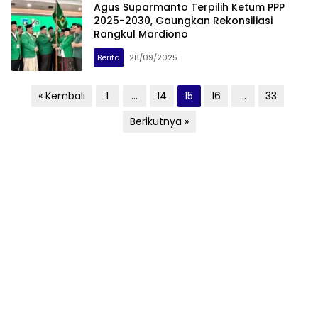
Agus Suparmanto Terpilih Ketum PPP
2025-2030, Gaungkan Rekonsiliasi
Rangkul Mardiono
Berita
28/09/2025
Paginasi
« Kembali
1
…
14
15
16
…
33
pos
Berikutnya »