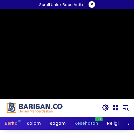
Langsung
×
Scroll Untuk Baca Artikel
ke
konten
Berita
Kolom
Ragam
Kesehatan
Religi
So