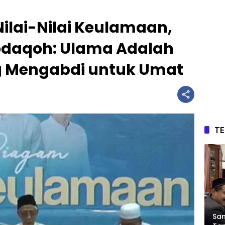
ilai-Nilai Keulamaan,
odaqoh: Ulama Adalah
g Mengabdi untuk Umat
T
Sam