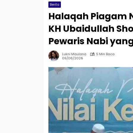
Berita
Halaqah Piagam N
KH Ubaidullah Sh
Pewaris Nabi yan
Lukni Maulana
5 Min Baca
09/06/2026