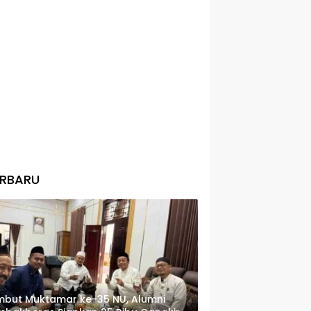
ERBARU
but Muktamar ke-35 NU, Alumni