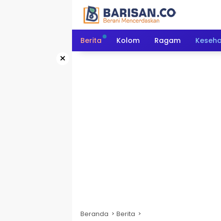
Langsung
ke
konten
Berita
Kolom
Ragam
Keseh
×
Beranda
Berita