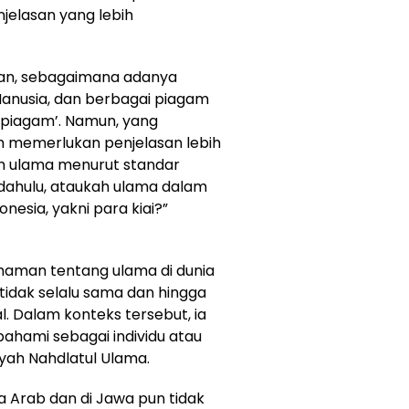
elasan yang lebih
an, sebagaimana adanya
Manusia, dan berbagai piagam
h ‘piagam’. Namun, yang
h memerlukan penjelasan lebih
ah ulama menurut standar
rdahulu, ataukah ulama dalam
esia, yakni para kiai?”
haman tentang ulama di dunia
idak selalu sama dan hingga
l. Dalam konteks tersebut, ia
hami sebagai individu atau
iyah Nahdlatul Ulama.
 Arab dan di Jawa pun tidak