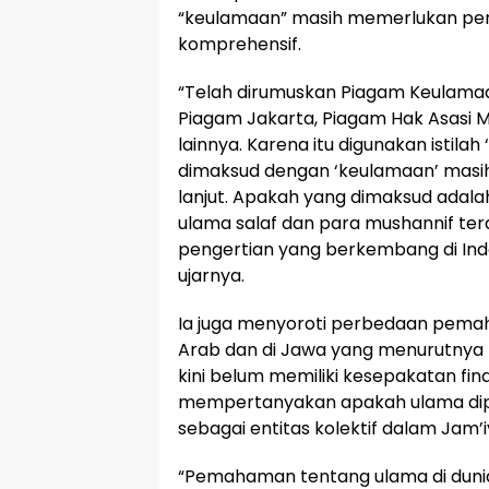
“keulamaan” masih memerlukan penj
komprehensif.
“Telah dirumuskan Piagam Keulama
Piagam Jakarta, Piagam Hak Asasi 
lainnya. Karena itu digunakan istila
dimaksud dengan ‘keulamaan’ masi
lanjut. Apakah yang dimaksud adal
ulama salaf dan para mushannif te
pengertian yang berkembang di Indon
ujarnya.
Ia juga menyoroti perbedaan pema
Arab dan di Jawa yang menurutnya t
kini belum memiliki kesepakatan fina
mempertanyakan apakah ulama dipa
sebagai entitas kolektif dalam Jam’
“Pemahaman tentang ulama di dunia