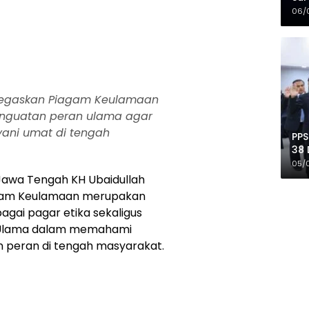
Mer
06/
negaskan Piagam Keulamaan
nguatan peran ulama agar
ani umat di tengah
PPS
38 
Pro
05/
Jawa Tengah KH Ubaidullah
gam Keulamaan merupakan
agai pagar etika sekaligus
 Ulama dalam memahami
 peran di tengah masyarakat.