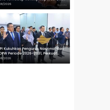
ah Putih
08/2026
PI Kukuhkan Pengurus Nasional dan
DPW Periode 2026–2031, Perkuat
fesionalisme Sektor Publik
08/2026