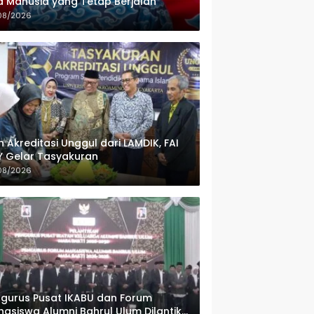
 Manusia yang Tetap Berjalan
08/2026
h Akreditasi Unggul dari LAMDIK, FAI
 Gelar Tasyakuran
08/2026
gurus Pusat IKABU dan Forum
asiswa Alumni Bahrul Ulum Dilantik,