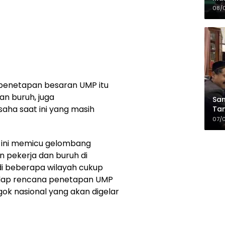
Sia
08/
da
penetapan besaran UMP itu
n buruh, juga
Sam
aha saat ini yang masih
Tam
Kop
07/
s ini memicu gelombang
 pekerja dan buruh di
 di beberapa wilayah cukup
dap rencana penetapan UMP
gok nasional yang akan digelar