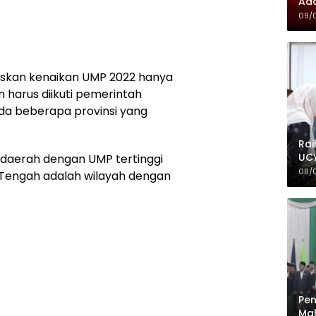
Ada
09/
kan kenaikan UMP 2022 hanya
un harus diikuti pemerintah
h ada beberapa provinsi yang
Rai
UCY
 daerah dengan UMP tertinggi
08/
 Tengah adalah wilayah dengan
Pen
Mah