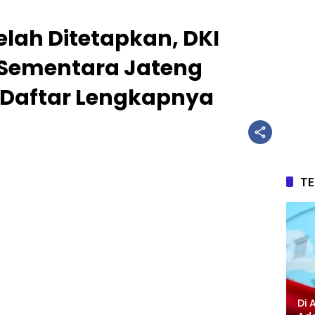
elah Ditetapkan, DKI
i Sementara Jateng
t Daftar Lengkapnya
T
Di 