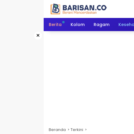
Langsung
ke
konten
Berita
Kolom
Ragam
Keseh
×
Beranda
Terkini