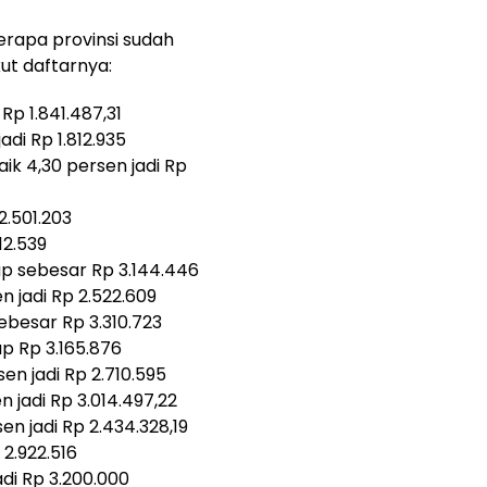
erapa provinsi sudah
t daftarnya:
 Rp 1.841.487,31
di Rp 1.812.935
ik 4,30 persen jadi Rp
2.501.203
12.539
ap sebesar Rp 3.144.446
n jadi Rp 2.522.609
ebesar Rp 3.310.723
ap Rp 3.165.876
en jadi Rp 2.710.595
n jadi Rp 3.014.497,22
en jadi Rp 2.434.328,19
2.922.516
adi Rp 3.200.000