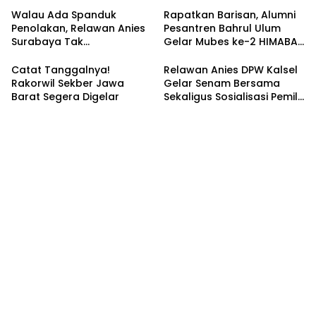
Walau Ada Spanduk
Rapatkan Barisan, Alumni
Penolakan, Relawan Anies
Pesantren Bahrul Ulum
Surabaya Tak
Gelar Mubes ke-2 HIMABAS
Tergoyahkan
dan Bentuk IKABU
Semarang
Catat Tanggalnya!
Relawan Anies DPW Kalsel
Rakorwil Sekber Jawa
Gelar Senam Bersama
Barat Segera Digelar
Sekaligus Sosialisasi Pemilu
2024