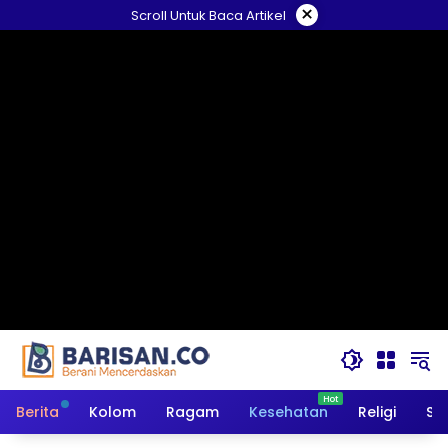
Langsung
×
Scroll Untuk Baca Artikel
ke
konten
Berita
Kolom
Ragam
Kesehatan
Religi
So