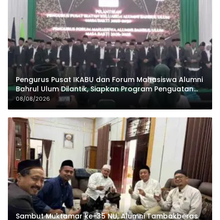
Pengurus Pusat IKABU dan Forum Mahasiswa Alumni
Bahrul Ulum Dilantik, Siapkan Program Penguatan
Organisasi dan Ekonomi
08/08/2026
Sambut Muktamar ke-35 NU, Alumni Tambakberas