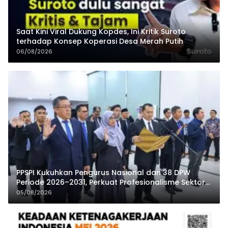
Saat Kini Viral Dukung Kopdes, Ini Kritik Suroto
terhadap Konsep Koperasi Desa Merah Putih
06/08/2026
PPSPI Kukuhkan Pengurus Nasional dan 38 DPW
Periode 2026–2031, Perkuat Profesionalisme Sektor
Publik
05/08/2026