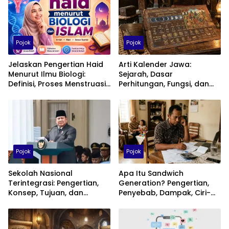
Pojok
Pojok
Jelaskan Pengertian Haid
Arti Kalender Jawa:
Menurut Ilmu Biologi:
Sejarah, Dasar
Definisi, Proses Menstruasi,
Perhitungan, Fungsi, dan
dan Penjelasan Menurut
Makna Penanggalan Jawa
Islam
Pojok
Pojok
Sekolah Nasional
Apa Itu Sandwich
Terintegrasi: Pengertian,
Generation? Pengertian,
Konsep, Tujuan, dan
Penyebab, Dampak, Ciri-
Peranannya dalam
Ciri, dan Cara Keluar dari
Meningkatkan Kualitas
Generasi Sandwich
Pendidikan Indonesia