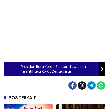
Presiden Baru Korea Selatan Tawarkan
Insentif Jika Korut Denuklirisasi
POS TERKAIT