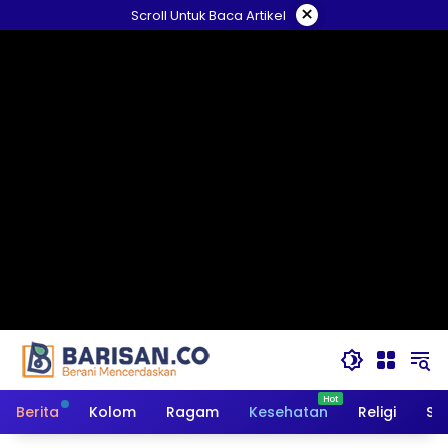
Langsung
×
Scroll Untuk Baca Artikel
ke
konten
Berita
Kolom
Ragam
Kesehatan
Religi
So