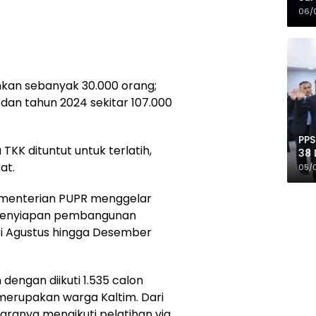
Mer
06/
hkan sebanyak 30.000 orang;
dan tahun 2024 sekitar 107.000
PPS
KK dituntut untuk terlatih,
38 
Pro
at.
05/
Kementerian PUPR menggelar
uk penyiapan pembangunan
ari Agustus hingga Desember
dengan diikuti 1.535 calon
 merupakan warga Kaltim. Dari
taranya mengikuti pelatihan via