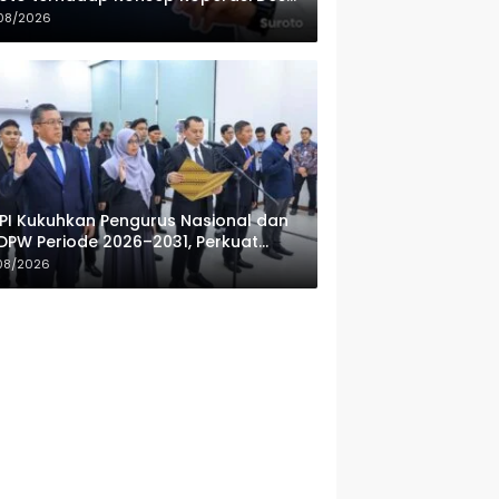
ah Putih
08/2026
PI Kukuhkan Pengurus Nasional dan
DPW Periode 2026–2031, Perkuat
fesionalisme Sektor Publik
08/2026