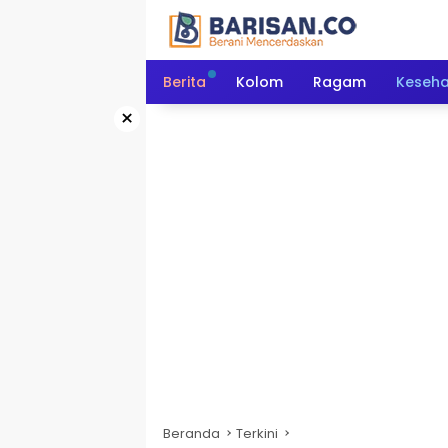
Langsung
ke
konten
Berita
Kolom
Ragam
Keseh
×
Beranda
Terkini