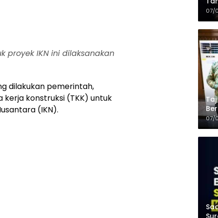
Tam
Kop
07/
k proyek IKN ini dilaksanakan
g dilakukan pemerintah,
a kerja konstruksi (TKK) untuk
Taj
Ber
usantara (IKN).
Kel
07/
Saa
Sur