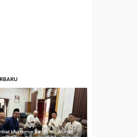
ERBARU
but Muktamar ke-35 NU, Alumni