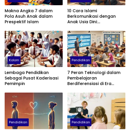
Makna Angka 7 dalam
10 Cara Islami
Pola Asuh Anak dalam
Berkomunikasi dengan
Prespektif Islam
Anak Usia Dini:
Menumbuhkan Akhlak,
Empati, dan Cinta
Kolom
Pendidikan
Lembaga Pendidikan
7 Peran Teknologi dalam
Sebagai Pusat Kaderisasi
Pembelajaran
Pemimpin
Berdiferensiasi di Era
Kurikulum Merdeka
Pendidikan
Pendidikan