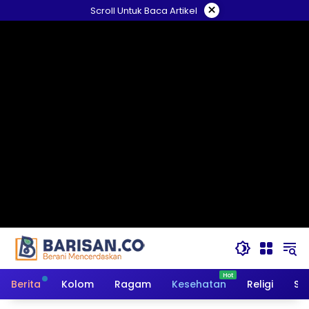
Langsung
×
Scroll Untuk Baca Artikel
ke
konten
Berita
Kolom
Ragam
Kesehatan
Religi
So