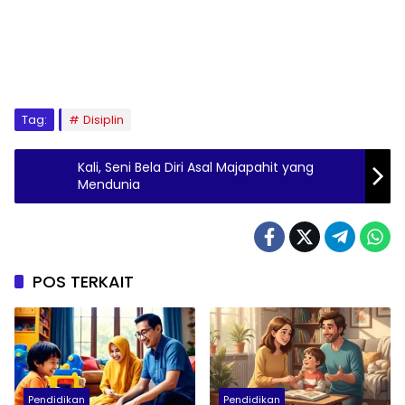
Tag:
Disiplin
Kali, Seni Bela Diri Asal Majapahit yang
Mendunia
POS TERKAIT
Pendidikan
Pendidikan