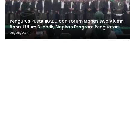
Pengurus Pusat IKABU dan Forum Mahasiswa Alumni
Bahrul Ulum Dilantik, Siapkan Program Penguatan
Organisasi dan Ekonomi
08/08/2026