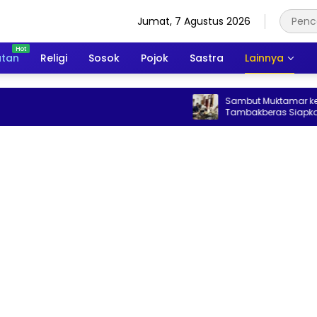
Jumat, 7 Agustus 2026
atan
Religi
Sosok
Pojok
Sastra
Lainnya
Sambut Muktamar ke-35 NU, Alumni
Tambakberas Siapkan 25 Ribu Cangkir
Kopi Gratis