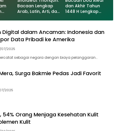
Al
Sholawat Thoriqoh:
Bacaan Doa Awal
yam
Bacaan Lengkap
dan Akhir Tahun
n
Arab, Latin, Arti, dan
1448 H Lengkap
ap,
Keutamaannya
Arab, Latin, dan
uh
Artinya: Waktu, Tata
Nabi
Cara, dan
 Digital dalam Ancaman: Indonesia dan
AW
Keutamaannya
por Data Pribadi ke Amerika
/07/2025
 tercatat sebagai negara dengan biaya pelanggaran…
Mera, Surga Bakmie Pedas Jadi Favorit
/07/2025
ei, 54% Orang Menjaga Kesehatan Kulit
lemen Kulit