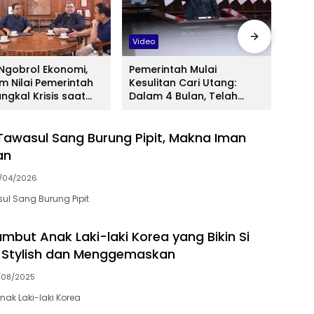
Video
Kolo
 Ngobrol Ekonomi,
Pemerintah Mulai
Pida
m Nilai Pemerintah
Kesulitan Cari Utang:
Prab
ngkal Krisis saat
Dalam 4 Bulan, Telah
Swa
h Melemah dan
Membayar Bunga Utang
Suda
 Fiskal Menyempit
Rp192,4 Triliun
Sebe
Tawasul Sang Burung Pipit, Makna Iman
lagi
an
/04/2026
ul Sang Burung Pipit
mbut Anak Laki-laki Korea yang Bikin Si
n Stylish dan Menggemaskan
/08/2025
ak Laki-laki Korea