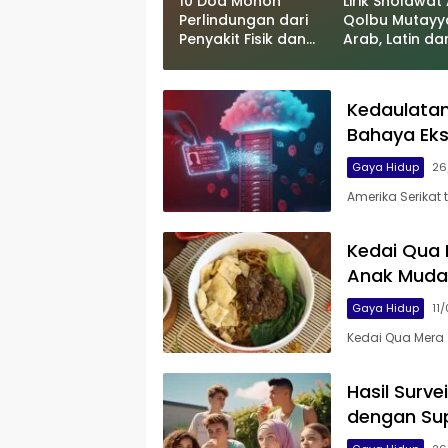
10 Doa Mohon
Lirik Sholawat 
Perlindungan dari
Qolbu Mutay
Penyakit Fisik dan
Arab, Latin da
Jiwa
Artinya Lengk
Sholawat Pen
Cinta kepada 
Kedaulatan
Muhammad S
Bahaya Eks
Gaya Hidup
26
Amerika Serikat
Kedai Qua 
Anak Muda
Gaya Hidup
11
Kedai Qua Mera
Hasil Surv
dengan Sup