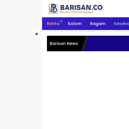
Langsung
ke
konten
Berita
Kolom
Ragam
Keseh
×
Barisan News