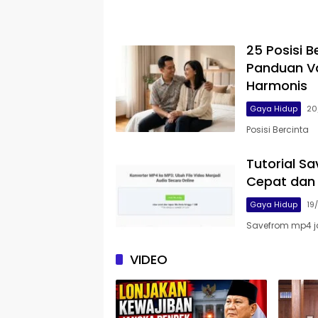
25 Posisi B
Panduan V
Harmonis
Gaya Hidup
20
Posisi Bercinta
Tutorial S
Cepat dan
Gaya Hidup
19
Savefrom mp4 j
VIDEO