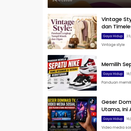
24/07/2026
Vintage Sty
dan Timele
Gaya Hidup
23
Vintage style
Memilih Se
Gaya Hidup
18
Panduan memili
Geser Domin
Utama, Ini
Gaya Hidup
16
Video media sos