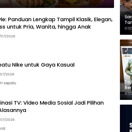
Sam
le: Panduan Lengkap Tampil Klasik, Elegan,
Tam
ss untuk Pria, Wanita, hingga Anak
Kop
07/
/07/2026
patu Nike untuk Gaya Kasual
/07/2026
Taj
h sepatu
Ber
Kel
07/
asi TV: Video Media Sosial Jadi Pilihan
 Alasannya
/07/2026
ial