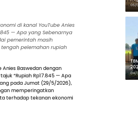
05/
onomi di kanal YouTube Anies
7.845 — Apa yang Sebenarnya
ilai pemerintah masih
 tengah pelemahan rupiah
TBM
202
be Anies Baswedan dengan
de
04/
tajuk “Rupiah Rp17.845 — Apa
Do
yang pada Jumat (29/5/2026),
angan memperingatkan
ta terhadap tekanan ekonomi