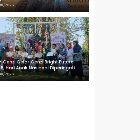
08/2026
 Genzi Gelar Genzi Bright Future
6, Hari Anak Nasional Diperingati
ngan Lomba Puisi dan Tembang
08/2026
lanan