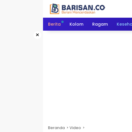
Langsung
ke
konten
Berita
Kolom
Ragam
Keseh
×
Beranda
Video