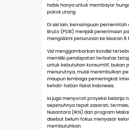
habis hanya untuk membayar bunga 
pokok utang.
Di sisi lain, kemampuan pemerinta
Bruto (PDB) menjadi penerimaan paja
mengalami penurunan ke kisaran 8 h
Vid menggambarkan kondisi tersebu
memiliki pendapatan terbatas tet
untuk kebutuhan konsumtif, bukan prod
menurutnya, mulai menimbulkan per
maupun lembaga pemeringkat inte
kehati-hatian fiskal Indonesia.
Ia juga menyoroti proyeksi belanja n
sepenuhnya tepat sasaran, termas
Nusantara (IKN) dan program Makan
disebut belum fokus menyasar kel
membutuhkan.