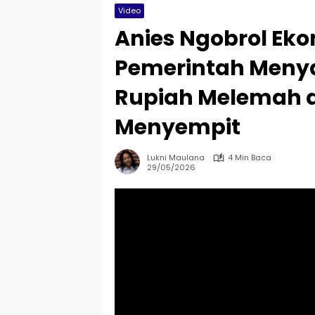
Video
Anies Ngobrol Eko
Pemerintah Menya
Rupiah Melemah d
Menyempit
Lukni Maulana
4 Min Baca
29/05/2026