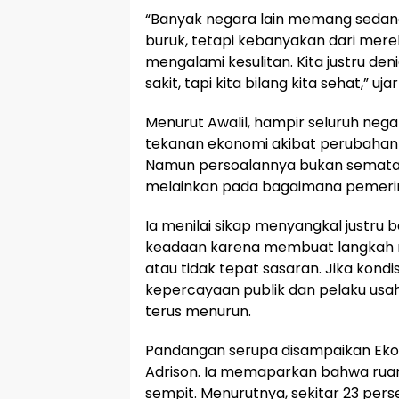
“Banyak negara lain memang sedan
buruk, tetapi kebanyakan dari mer
mengalami kesulitan. Kita justru deni
sakit, tapi kita bilang kita sehat,” ujar
Menurut Awalil, hampir seluruh nega
tekanan ekonomi akibat perubahan 
Namun persoalannya bukan semata 
melainkan pada bagaimana pemeri
Ia menilai sikap menyangkal justr
keadaan karena membuat langkah m
atau tidak tepat sasaran. Jika kondisi
kepercayaan publik dan pelaku us
terus menurun.
Pandangan serupa disampaikan Ekon
Adrison. Ia memaparkan bahwa ruang
sempit. Menurutnya, sekitar 23 pers