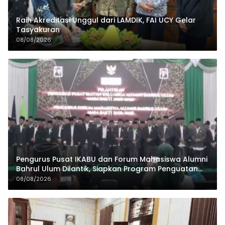
Raih Akreditasi Unggul dari LAMDIK, FAI UCY Gelar
Tasyakuran
08/08/2026
Pengurus Pusat IKABU dan Forum Mahasiswa Alumni
Bahrul Ulum Dilantik, Siapkan Program Penguatan
Organisasi dan Ekonomi
08/08/2026