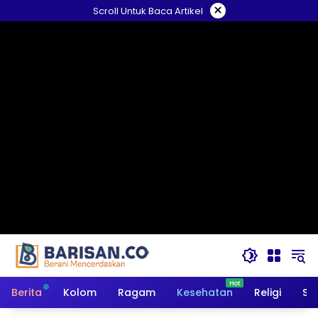
Langsung
×
Scroll Untuk Baca Artikel
ke
konten
Berita
Kolom
Ragam
Kesehatan
Religi
So