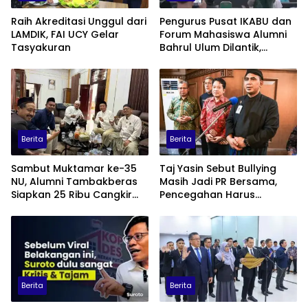
Raih Akreditasi Unggul dari
Pengurus Pusat IKABU dan
LAMDIK, FAI UCY Gelar
Forum Mahasiswa Alumni
Tasyakuran
Bahrul Ulum Dilantik,
Siapkan Program
Penguatan Organisasi dan
Ekonomi
Berita
Berita
Sambut Muktamar ke-35
Taj Yasin Sebut Bullying
NU, Alumni Tambakberas
Masih Jadi PR Bersama,
Siapkan 25 Ribu Cangkir
Pencegahan Harus
Kopi Gratis
Libatkan Keluarga hingga
Pesantren
Berita
Berita