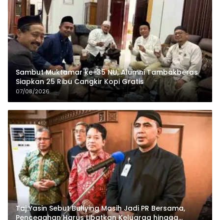
Sambut Muktamar ke-35 NU, Alumni Tambakberas
Siapkan 25 Ribu Cangkir Kopi Gratis
07/08/2026
Taj Yasin Sebut Bullying Masih Jadi PR Bersama,
Pencegahan Harus Libatkan Keluarga hingga