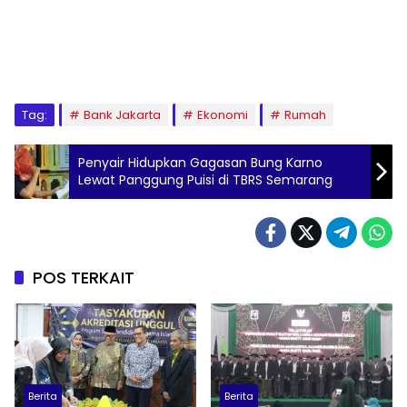
Tag:
Bank Jakarta
Ekonomi
Rumah
Penyair Hidupkan Gagasan Bung Karno
Lewat Panggung Puisi di TBRS Semarang
POS TERKAIT
Berita
Berita