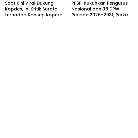
Saat Kini Viral Dukung
PPSPI Kukuhkan Pengurus
Kopdes, Ini Kritik Suroto
Nasional dan 38 DPW
terhadap Konsep Koperasi
Periode 2026–2031, Perkuat
Desa Merah Putih
Profesionalisme Sektor
Publik