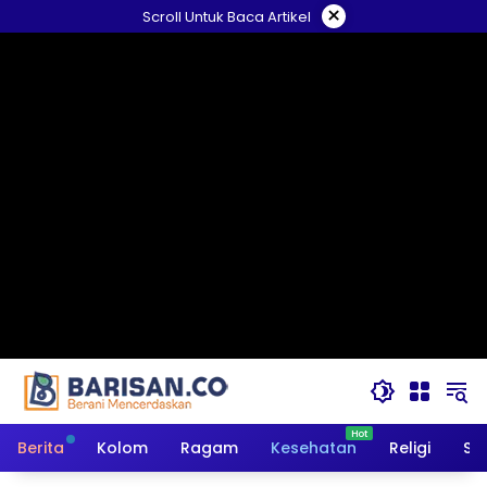
Langsung
×
Scroll Untuk Baca Artikel
ke
konten
Berita
Kolom
Ragam
Kesehatan
Religi
So