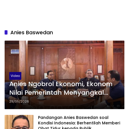
Anies Baswedan
Video
Anies Ngobrol Ekonomi, Ekonom
Nilai Pemerintah Menyangkal
Krisis saat Rupiah Melemah dan
29/05/2026
Ruang Fiskal Menyempit
Pandangan Anies Baswedan soal
Kondisi Indonesia: Berhentilah Memberi
Obat Tidur kepada Publik