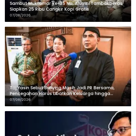
Sambut Muktamar ke-35 NU, Alumni Tambakberas
Siapkan 25 Ribu Cangkir Kopi Gratis
07/08/2026
Taj Yasin Sebut Bullying Masih Jadi PR Bersama,
Pencegahan Harus Libatkan Keluarga hingga
Pesantren
07/08/2026