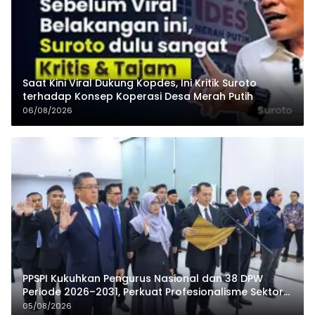
Saat Kini Viral Dukung Kopdes, Ini Kritik Suroto
terhadap Konsep Koperasi Desa Merah Putih
06/08/2026
PPSPI Kukuhkan Pengurus Nasional dan 38 DPW
Periode 2026–2031, Perkuat Profesionalisme Sektor
Publik
05/08/2026