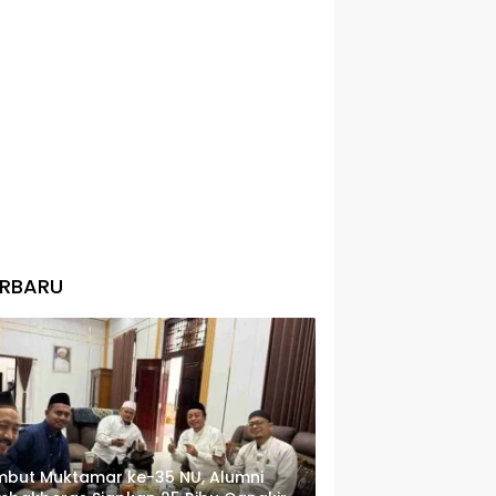
ERBARU
but Muktamar ke-35 NU, Alumni