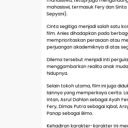
mahasiswa, tetapi juga mengundang
mahasiswi, termasuk Fery dan Sinta
Sepyani).
Cinta segitiga menjadi salah satu k
film. Anies dihadapkan pada berbagai
memprioritaskan perasaan atau me
perjuangan akademiknya di atas se
Dilema tersebut menjadi inti pergulat
menggambarkan realita anak muda
hidupnya.
Selain tokoh utama, film ini juga di
lainnya yang memperkaya cerita. L
Intan, Asrul Dahlan sebagai Ayah F
Fery, Dimas Putra sebagai Iqbal, Arsy
Panap sebagai Bimo.
Kehadiran karakter-karakter ini 