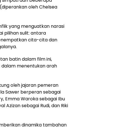
 simpati dari beberapa
 (diperankan oleh Chelsea
onflik yang menguatkan narasi
 pilihan sulit: antara
nempatkan cita-cita dan
galanya.
an batin dalam film ini,
 dalam menentukan arah
dukung oleh jajaran pemeran
ala Sawer berperan sebagai
ery, Emma Waroka sebagai Ibu
al Azizan sebagai Rudi, dan Riki
memberikan dinamika tambahan