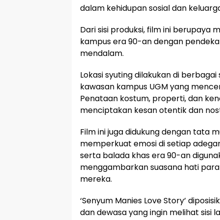
dalam kehidupan sosial dan keluar
Dari sisi produksi, film ini berupa
kampus era 90-an dengan pendekat
mendalam.
Lokasi syuting dilakukan di berbaga
kawasan kampus UGM yang mencerm
Penataan kostum, properti, dan ken
menciptakan kesan otentik dan nost
Film ini juga didukung dengan tata 
memperkuat emosi di setiap adegan
serta balada khas era 90-an diguna
menggambarkan suasana hati para
mereka.
‘Senyum Manies Love Story’ diposis
dan dewasa yang ingin melihat sisi l