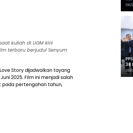
Mer
06/
at kuliah di UGM kini
film terbaru berjudul Senyum
PPS
38 
Love Story dijadwalkan tayang
Pro
05/
Juni 2025. Film ini menjadi salah
k pada pertengahan tahun,