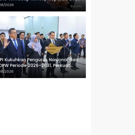
ah Putih
08/2026
PI Kukuhkan Pengurus Nasional dan
DPW Periode 2026–2031, Perkuat
fesionalisme Sektor Publik
08/2026