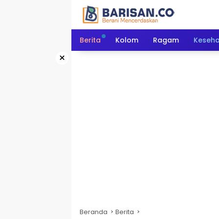
Langsung
ke
konten
Berita
Kolom
Ragam
Keseh
×
Beranda
Berita