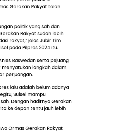
mas Gerakan Rakyat telah
angan politik yang sah dan
Gerakan Rakyat sudah lebih
asi rakyat,” jelas Jubir Tim
l pada Pilpres 2024 itu.
 Anies Baswedan serta pejuang
uk menyatukan langkah dalam
r perjuangan.
pres lalu adalah belum adanya
begitu, Sulsel mampu
 sah. Dengan hadirnya Gerakan
kita ke depan tentu jauh lebih
ahwa Ormas Gerakan Rakyat