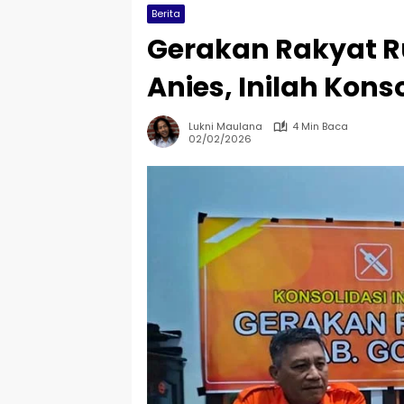
Berita
Gerakan Rakyat 
Anies, Inilah Kons
Lukni Maulana
4 Min Baca
02/02/2026