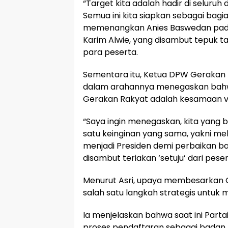
“Target kita adalah hadir di seluruh
Semua ini kita siapkan sebagai bagia
memenangkan Anies Baswedan pada
Karim Alwie, yang disambut tepuk t
para peserta.
Sementara itu, Ketua DPW Gerakan Ra
dalam arahannya menegaskan bahw
Gerakan Rakyat adalah kesamaan visi
“Saya ingin menegaskan, kita yang b
satu keinginan yang sama, yakni me
menjadi Presiden demi perbaikan bang
disambut teriakan ‘setuju’ dari peser
Menurut Asri, upaya membesarkan
salah satu langkah strategis untuk
Ia menjelaskan bahwa saat ini Part
proses pendaftaran sebagai badan h