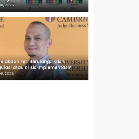
sen
08/2026
elakaan Feri Berulang: Krisis
ulasi atau Krisis Implementasi?
08/2026