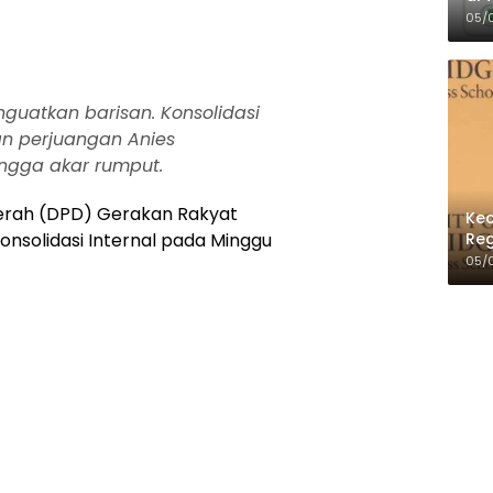
Per
05/
uatkan barisan. Konsolidasi
an perjuangan Anies
ingga akar rumput.
rah (DPD) Gerakan Rakyat
Kec
Reg
solidasi Internal pada Minggu
05/