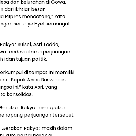
 desa dan kelurahan di Gowa.
n dari ikhtiar besar
 Pilpres mendatang,” kata
angan serta yel-yel semangat
kyat Sulsel, Asri Tadda,
a fondasi utama perjuangan
 dan tujuan politik.
erkumpul di tempat ini memiliki
lihat Bapak Anies Baswedan
sa ini,” kata Asri, yang
ta konsolidasi.
 Gerakan Rakyat merupakan
 menopang perjuangan tersebut.
ai Gerakan Rakyat masih dalam
ukum partai politik di