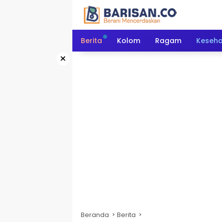
Langsung
ke
konten
Berita
Kolom
Ragam
Keseh
×
Beranda
Berita