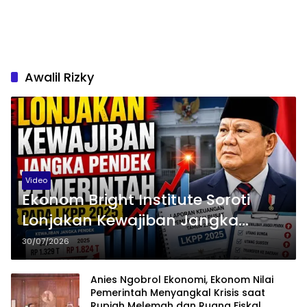
Awalil Rizky
Video
Ekonom Bright Institute Soroti
Lonjakan Kewajiban Jangka
Pendek Pemerintah pada LKPP
30/07/2026
2025
Anies Ngobrol Ekonomi, Ekonom Nilai
Pemerintah Menyangkal Krisis saat
Rupiah Melemah dan Ruang Fiskal