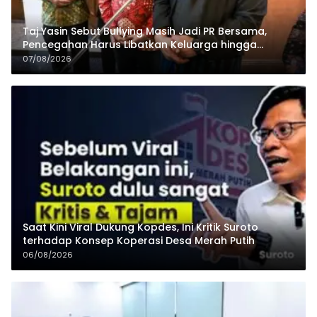
Taj Yasin Sebut Bullying Masih Jadi PR Bersama,
Pencegahan Harus Libatkan Keluarga hingga
Pesantren
07/08/2026
Saat Kini Viral Dukung Kopdes, Ini Kritik Suroto
terhadap Konsep Koperasi Desa Merah Putih
06/08/2026