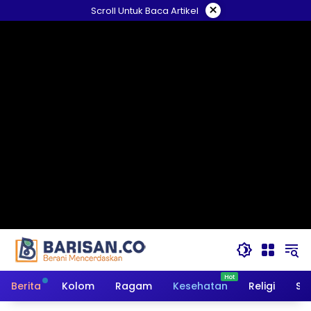
Langsung
×
Scroll Untuk Baca Artikel
ke
konten
Berita
Kolom
Ragam
Kesehatan
Religi
So