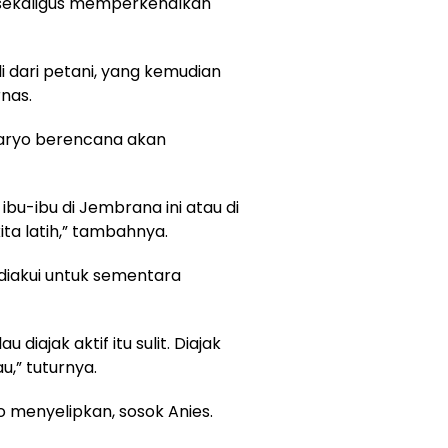
, sekaligus memperkenalkan
i dari petani, yang kemudian
nas.
unaryo berencana akan
ibu-ibu di Jembrana ini atau di
ita latih,” tambahnya.
 diakui untuk sementara
 diajak aktif itu sulit. Diajak
u,” tuturnya.
o menyelipkan, sosok Anies.