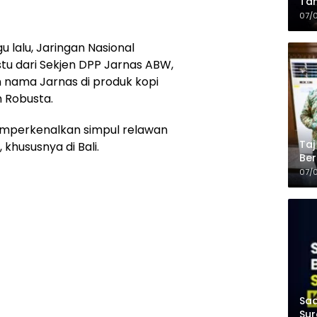
Tam
Kop
07/
u lalu, Jaringan Nasional
tu dari Sekjen DPP Jarnas ABW,
nama Jarnas di produk kopi
h Robusta.
memperkenalkan simpul relawan
Taj
khususnya di Bali.
Ber
Kel
07/
Saa
Sur