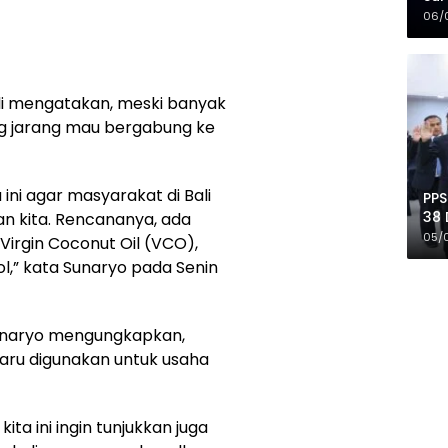
Mer
06/
li mengatakan, meski banyak
g jarang mau bergabung ke
ini agar masyarakat di Bali
PPS
38 
n kita. Rencananya, ada
Pro
05/
 Virgin Coconut Oil (VCO),
ol,” kata Sunaryo pada Senin
 Sunaryo mengungkapkan,
baru digunakan untuk usaha
ta ini ingin tunjukkan juga