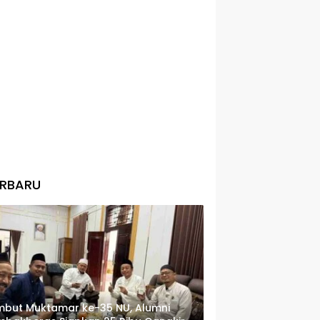
ERBARU
but Muktamar ke-35 NU, Alumni