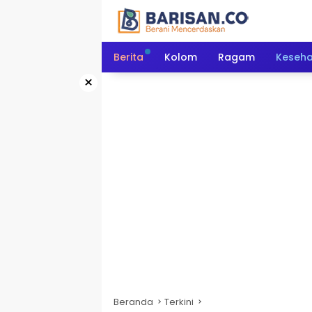
Langsung
ke
konten
Berita
Kolom
Ragam
Keseh
×
Beranda
Terkini