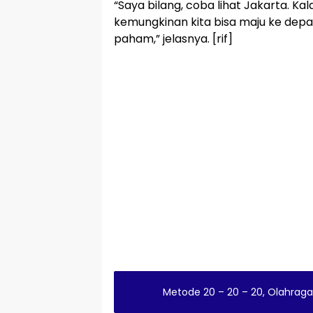
“Saya bilang, coba lihat Jakarta. Ka
kemungkinan kita bisa maju ke dep
paham,” jelasnya. [rif]
Metode 20 – 20 – 20, Olahrag