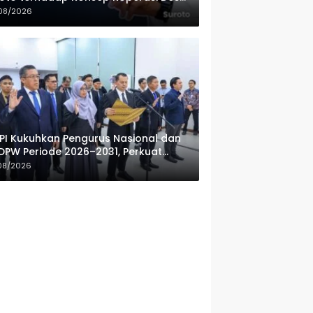
ah Putih
08/2026
PI Kukuhkan Pengurus Nasional dan
DPW Periode 2026–2031, Perkuat
fesionalisme Sektor Publik
08/2026