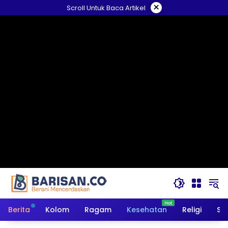
Langsung
×
Scroll Untuk Baca Artikel
ke
konten
Berita
Kolom
Ragam
Kesehatan
Religi
So