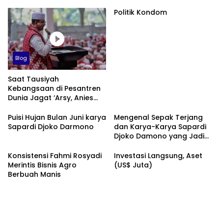
Politik Kondom
Blog
Saat Tausiyah
Kebangsaan di Pesantren
Dunia Jagat ‘Arsy, Anies
Mendapat Jimat dan
Dukungan dari Abah Aos
Puisi Hujan Bulan Juni karya
Mengenal Sepak Terjang
Sapardi Djoko Darmono
dan Karya-Karya Sapardi
Djoko Damono yang Jadi
Google Doodle Hari Ini
Konsistensi Fahmi Rosyadi
Investasi Langsung, Aset
Merintis Bisnis Agro
(US$ Juta)
Berbuah Manis