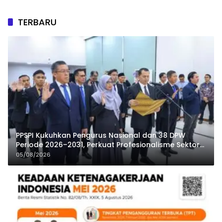
TERBARU
PPSPI Kukuhkan Pengurus Nasional dan 38 DPW
Periode 2026–2031, Perkuat Profesionalisme Sektor
Publik
05/08/2026