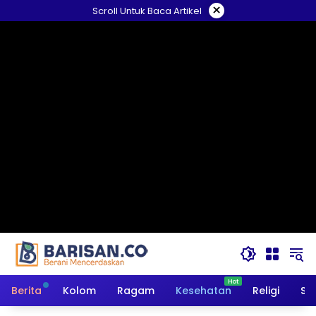
Langsung
×
Scroll Untuk Baca Artikel
ke
konten
Berita
Kolom
Ragam
Kesehatan
Religi
So