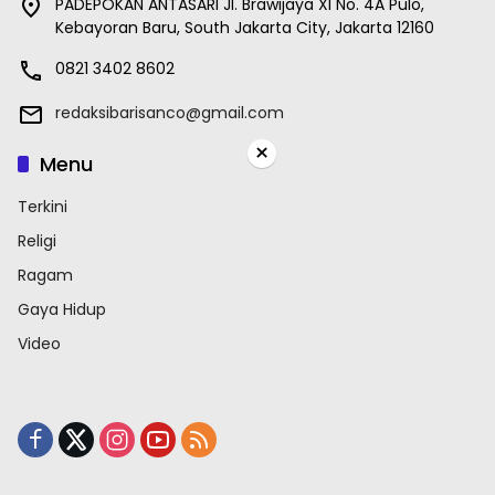
PADEPOKAN ANTASARI Jl. Brawijaya XI No. 4A Pulo,
Kebayoran Baru, South Jakarta City, Jakarta 12160
0821 3402 8602
redaksibarisanco@gmail.com
×
Menu
Terkini
Religi
Ragam
Gaya Hidup
Video