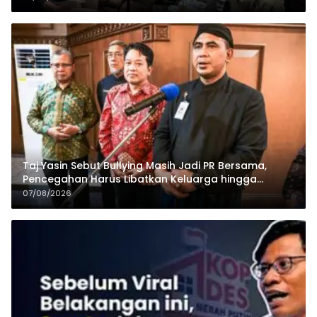
Taj Yasin Sebut Bullying Masih Jadi PR Bersama,
Pencegahan Harus Libatkan Keluarga hingga
Pesantren
07/08/2026