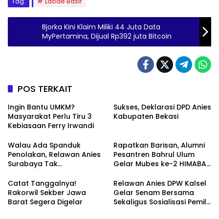
Tag:
Laode Basir
Bjorka Kini Klaim Miliki 44 Juta Data
MyPertamina, Dijual Rp392 juta Bitcoin
POS TERKAIT
Ingin Bantu UMKM?
Sukses, Deklarasi DPD Anies
Masyarakat Perlu Tiru 3
Kabupaten Bekasi
Kebiasaan Ferry Irwandi
Walau Ada Spanduk
Rapatkan Barisan, Alumni
Penolakan, Relawan Anies
Pesantren Bahrul Ulum
Surabaya Tak
Gelar Mubes ke-2 HIMABAS
Tergoyahkan
dan Bentuk IKABU
Semarang
Catat Tanggalnya!
Relawan Anies DPW Kalsel
Rakorwil Sekber Jawa
Gelar Senam Bersama
Barat Segera Digelar
Sekaligus Sosialisasi Pemilu
2024