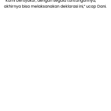
“Kami bersyukur, dengan segala tantangannya,
akhirnya bisa melaksanakan deklarasi ini,” ucap Dani.