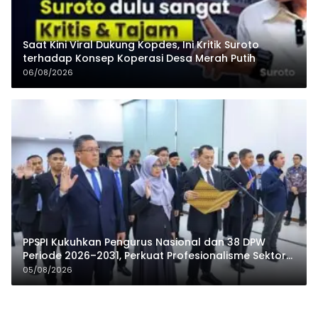
Saat Kini Viral Dukung Kopdes, Ini Kritik Suroto
terhadap Konsep Koperasi Desa Merah Putih
06/08/2026
PPSPI Kukuhkan Pengurus Nasional dan 38 DPW
Periode 2026–2031, Perkuat Profesionalisme Sektor
Publik
05/08/2026