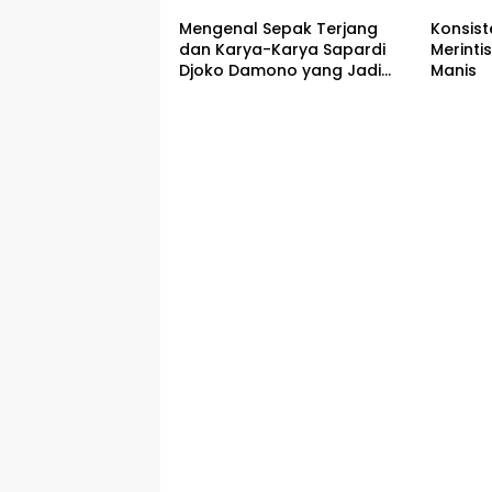
dan Dukungan dari Abah
Aos
Mengenal Sepak Terjang
Konsist
dan Karya-Karya Sapardi
Merinti
Djoko Damono yang Jadi
Manis
Google Doodle Hari Ini