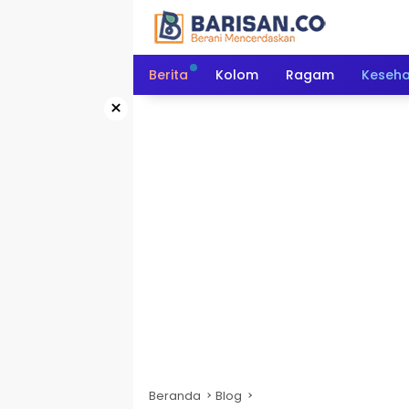
Langsung
ke
konten
Berita
Kolom
Ragam
Keseh
×
Beranda
Blog