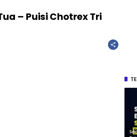
ua – Puisi Chotrex Tri
T
Saa