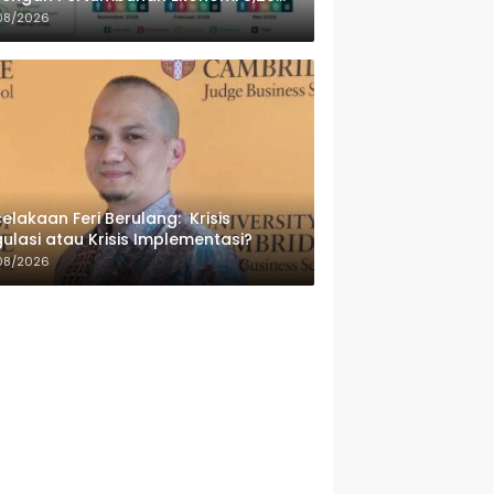
sen
08/2026
elakaan Feri Berulang: Krisis
ulasi atau Krisis Implementasi?
08/2026