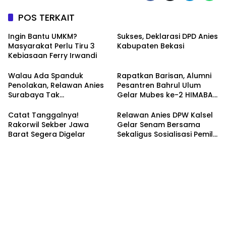
POS TERKAIT
Ingin Bantu UMKM?
Sukses, Deklarasi DPD Anies
Masyarakat Perlu Tiru 3
Kabupaten Bekasi
Kebiasaan Ferry Irwandi
Walau Ada Spanduk
Rapatkan Barisan, Alumni
Penolakan, Relawan Anies
Pesantren Bahrul Ulum
Surabaya Tak
Gelar Mubes ke-2 HIMABAS
Tergoyahkan
dan Bentuk IKABU
Semarang
Catat Tanggalnya!
Relawan Anies DPW Kalsel
Rakorwil Sekber Jawa
Gelar Senam Bersama
Barat Segera Digelar
Sekaligus Sosialisasi Pemilu
2024