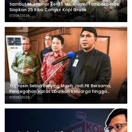
Sambut Muktamar ke-35 NU, Alumni Tambakberas
Siapkan 25 Ribu Cangkir Kopi Gratis
07/08/2026
Taj Yasin Sebut Bullying Masih Jadi PR Bersama,
Pencegahan Harus Libatkan Keluarga hingga
Pesantren
07/08/2026