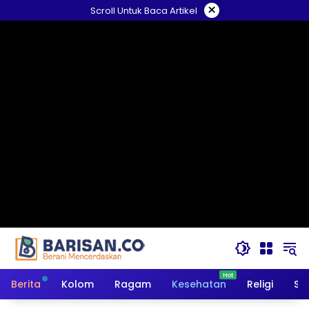
Langsung
×
Scroll Untuk Baca Artikel
ke
konten
Berita
Kolom
Ragam
Kesehatan
Religi
So