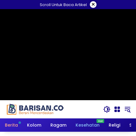
Langsung
×
Scroll Untuk Baca Artikel
ke
konten
Berita
Kolom
Ragam
Kesehatan
Religi
So