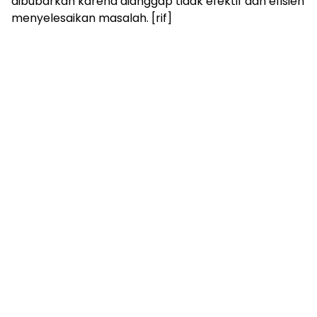
dibubarkan karena dianggap tidak efektif dan efisien
menyelesaikan masalah. [rif]