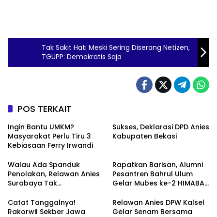
Tak Sakit Hati Meski Sering Diserang Netizen,
TGUPP: Demokratis Saja
POS TERKAIT
Ingin Bantu UMKM?
Sukses, Deklarasi DPD Anies
Masyarakat Perlu Tiru 3
Kabupaten Bekasi
Kebiasaan Ferry Irwandi
Walau Ada Spanduk
Rapatkan Barisan, Alumni
Penolakan, Relawan Anies
Pesantren Bahrul Ulum
Surabaya Tak
Gelar Mubes ke-2 HIMABAS
Tergoyahkan
dan Bentuk IKABU
Semarang
Catat Tanggalnya!
Relawan Anies DPW Kalsel
Rakorwil Sekber Jawa
Gelar Senam Bersama