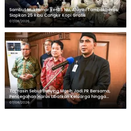
Sambut Muktamar ke-35 NU, Alumni Tambakberas
Siapkan 25 Ribu Cangkir Kopi Gratis
07/08/2026
Taj Yasin Sebut Bullying Masih Jadi PR Bersama,
Pencegahan Harus Libatkan Keluarga hingga
Pesantren
07/08/2026