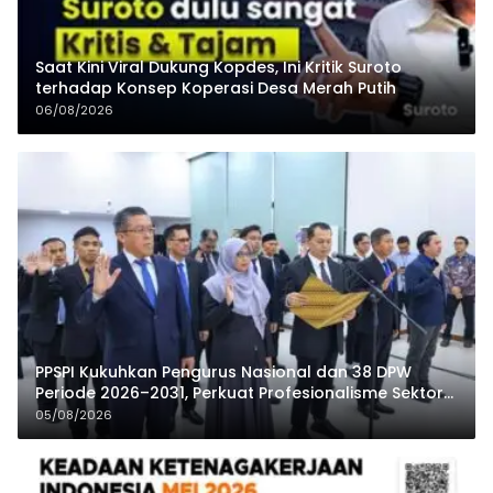
Saat Kini Viral Dukung Kopdes, Ini Kritik Suroto
terhadap Konsep Koperasi Desa Merah Putih
06/08/2026
PPSPI Kukuhkan Pengurus Nasional dan 38 DPW
Periode 2026–2031, Perkuat Profesionalisme Sektor
Publik
05/08/2026