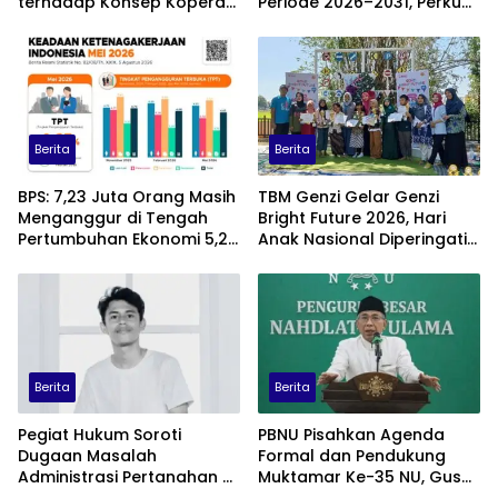
terhadap Konsep Koperasi
Periode 2026–2031, Perkuat
Desa Merah Putih
Profesionalisme Sektor
Publik
Berita
Berita
BPS: 7,23 Juta Orang Masih
TBM Genzi Gelar Genzi
Menganggur di Tengah
Bright Future 2026, Hari
Pertumbuhan Ekonomi 5,29
Anak Nasional Diperingati
Persen
dengan Lomba Puisi dan
Tembang Dolanan
Berita
Berita
Pegiat Hukum Soroti
PBNU Pisahkan Agenda
Dugaan Masalah
Formal dan Pendukung
Administrasi Pertanahan di
Muktamar Ke-35 NU, Gus