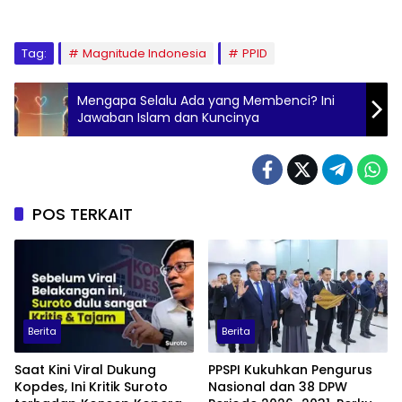
Tag:
Magnitude Indonesia
PPID
Mengapa Selalu Ada yang Membenci? Ini
Jawaban Islam dan Kuncinya
POS TERKAIT
Berita
Berita
Saat Kini Viral Dukung
PPSPI Kukuhkan Pengurus
Kopdes, Ini Kritik Suroto
Nasional dan 38 DPW