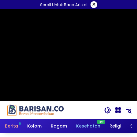
Langsung
×
Scroll Untuk Baca Artikel
ke
konten
Berita
Kolom
Ragam
Kesehatan
Religi
So