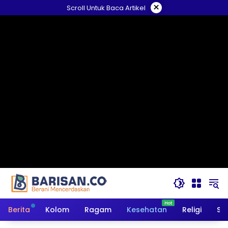
Langsung
×
Scroll Untuk Baca Artikel
ke
konten
Berita
Kolom
Ragam
Kesehatan
Religi
So