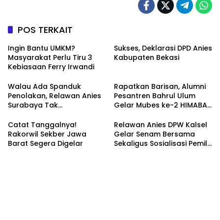
POS TERKAIT
Ingin Bantu UMKM?
Sukses, Deklarasi DPD Anies
Masyarakat Perlu Tiru 3
Kabupaten Bekasi
Kebiasaan Ferry Irwandi
Walau Ada Spanduk
Rapatkan Barisan, Alumni
Penolakan, Relawan Anies
Pesantren Bahrul Ulum
Surabaya Tak
Gelar Mubes ke-2 HIMABAS
Tergoyahkan
dan Bentuk IKABU
Semarang
Catat Tanggalnya!
Relawan Anies DPW Kalsel
Rakorwil Sekber Jawa
Gelar Senam Bersama
Barat Segera Digelar
Sekaligus Sosialisasi Pemilu
2024