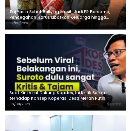
Taj Yasin Sebut Bullying Masih Jadi PR Bersama,
Pencegahan Harus Libatkan Keluarga hingga
Pesantren
07/08/2026
Saat Kini Viral Dukung Kopdes, Ini Kritik Suroto
terhadap Konsep Koperasi Desa Merah Putih
06/08/2026