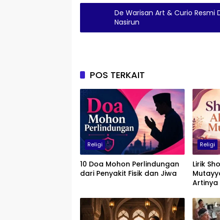
De Warisan Art & Curio Resmi
Nasirun
POS TERKAIT
Religi
Religi
10 Doa Mohon Perlindungan
Lirik S
dari Penyakit Fisik dan Jiwa
Mutayy
Artinya
Penuh 
Muham