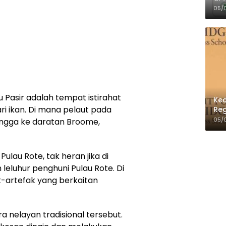
Per
05/
u Pasir adalah tempat istirahat
Kec
ri ikan. Di mana pelaut pada
Reg
05/
ingga ke daratan Broome,
ulau Rote, tak heran jika di
leluhur penghuni Pulau Rote. Di
ak-artefak yang berkaitan
a nelayan tradisional tersebut.