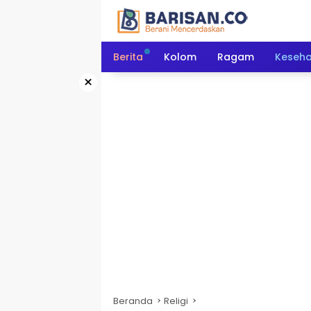
Langsung
ke
konten
Berita
Kolom
Ragam
Keseh
×
Beranda
Religi