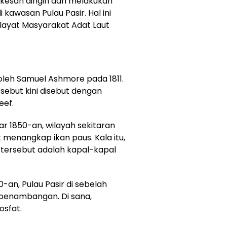
erkesan dingin dan melakukan
kawasan Pulau Pasir. Hal ini
yat Masyarakat Adat Laut
oleh Samuel Ashmore pada 1811.
sebut kini disebut dengan
eef.
ar 1850-an, wilayah sekitaran
t menangkap ikan paus. Kala itu,
tersebut adalah kapal-kapal
0-an, Pulau Pasir di sebelah
 penambangan. Di sana,
osfat.