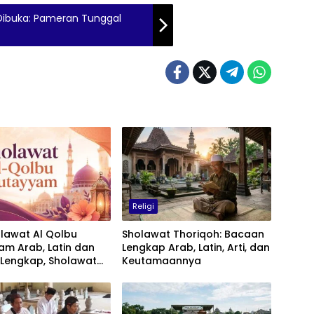
 Dibuka: Pameran Tunggal
Religi
holawat Al Qolbu
Sholawat Thoriqoh: Bacaan
am Arab, Latin dan
Lengkap Arab, Latin, Arti, dan
 Lengkap, Sholawat
Keutamaannya
Cinta kepada Nabi
mad SAW