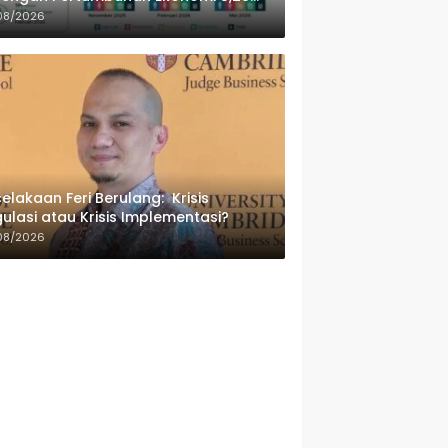
sen
08/2026
elakaan Feri Berulang: Krisis
ulasi atau Krisis Implementasi?
08/2026