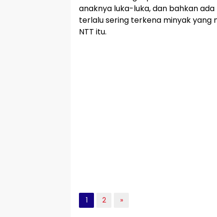
anaknya luka-luka, dan bahkan ada 
terlalu sering terkena minyak yang 
NTT itu.
1
2
»