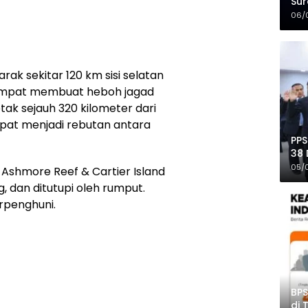
Sur
Mer
06/
arak sekitar 120 km sisi selatan
sempat membuat heboh jagad
tak sejauh 320 kilometer dari
mpat menjadi rebutan antara
PPS
38 
Pro
05/
n Ashmore Reef & Cartier Island
g, dan ditutupi oleh rumput.
erpenghuni.
BPS
di 