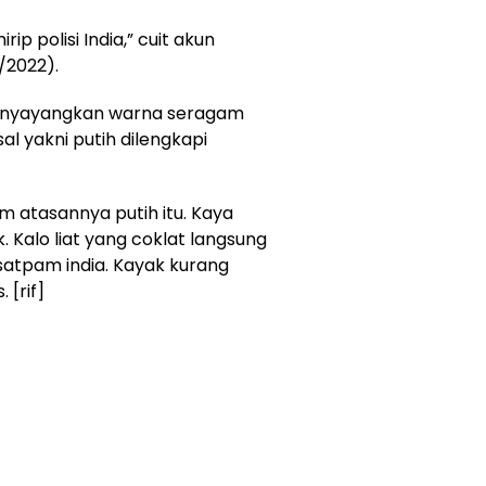
p polisi India,” cuit akun
/2022).
menyayangkan warna seragam
al yakni putih dilengkapi
m atasannya putih itu. Kaya
. Kalo liat yang coklat langsung
k satpam india. Kayak kurang
 [rif]