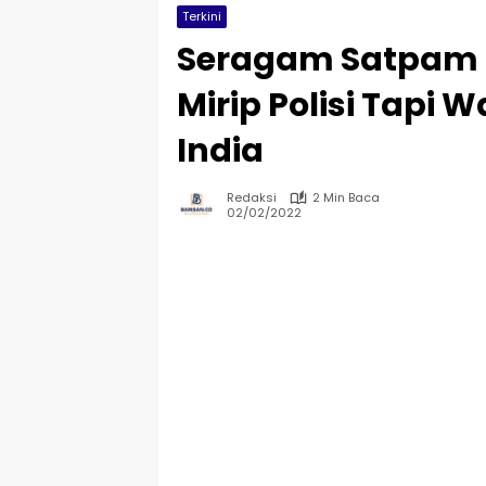
Terkini
Seragam Satpam B
Mirip Polisi Tapi W
India
Redaksi
2 Min Baca
02/02/2022