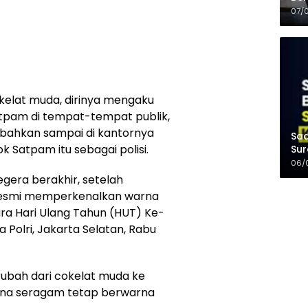
Kel
07/
elat muda, dirinya mengaku
atpam di tempat-tempat publik,
, bahkan sampai di kantornya
Saa
ok Satpam itu sebagai polisi.
Sur
Mer
06/
gera berakhir, setelah
resmi memperkenalkan warna
a Hari Ulang Tahun (HUT) Ke-
Polri, Jakarta Selatan, Rabu
ubah dari cokelat muda ke
ana seragam tetap berwarna