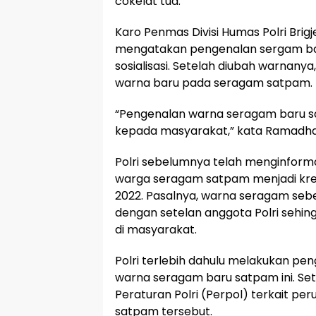
cokelat tua.
Karo Penmas Divisi Humas Polri Br
mengatakan pengenalan sergam ba
sosialisasi. Setelah diubah warnany
warna baru pada seragam satpam.
“Pengenalan warna seragam baru satp
kepada masyarakat,” kata Ramadhan
Polri sebelumnya telah menginfor
warga seragam satpam menjadi kre
2022. Pasalnya, warna seragam seb
dengan setelan anggota Polri sehi
di masyarakat.
Polri terlebih dahulu melakukan pen
warna seragam baru satpam ini. Sete
Peraturan Polri (Perpol) terkait p
satpam tersebut.