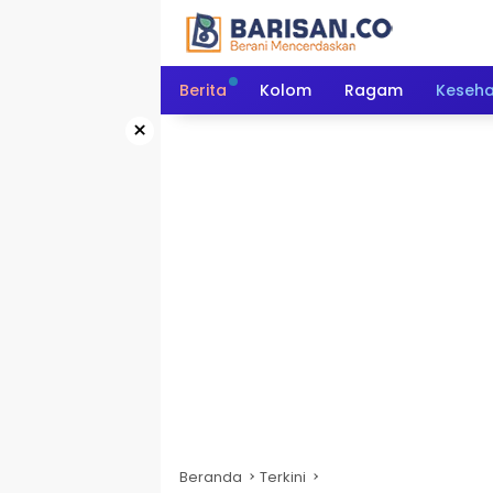
Langsung
ke
konten
Berita
Kolom
Ragam
Keseh
×
Beranda
Terkini