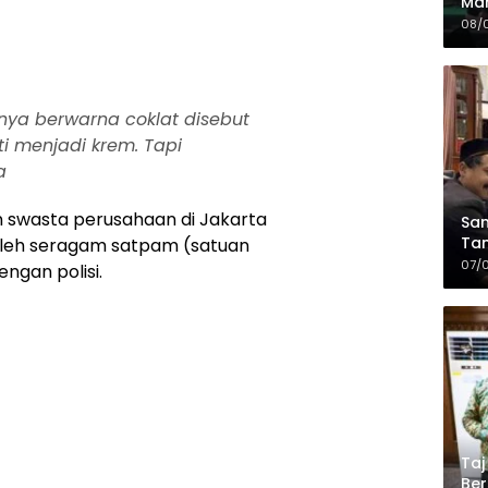
Mah
Sia
08/
da
ya berwarna coklat disebut
ti menjadi krem. Tapi
a
n swasta perusahaan di Jakarta
Sam
Tam
 oleh seragam satpam (satuan
Kop
07/
ngan polisi.
Taj
Ber