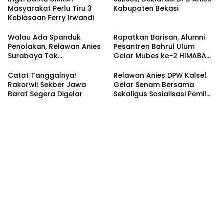
Masyarakat Perlu Tiru 3
Kabupaten Bekasi
Kebiasaan Ferry Irwandi
Walau Ada Spanduk
Rapatkan Barisan, Alumni
Penolakan, Relawan Anies
Pesantren Bahrul Ulum
Surabaya Tak
Gelar Mubes ke-2 HIMABAS
Tergoyahkan
dan Bentuk IKABU
Semarang
Catat Tanggalnya!
Relawan Anies DPW Kalsel
Rakorwil Sekber Jawa
Gelar Senam Bersama
Barat Segera Digelar
Sekaligus Sosialisasi Pemilu
2024