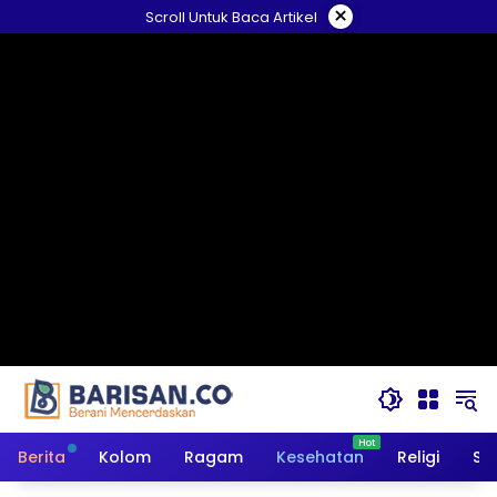
Langsung
×
Scroll Untuk Baca Artikel
ke
konten
Berita
Kolom
Ragam
Kesehatan
Religi
So