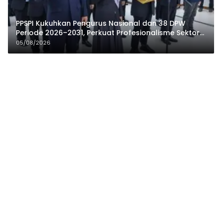
PPSPI Kukuhkan Pengurus Nasional dan 38 DPW
Periode 2026–2031, Perkuat Profesionalisme Sektor
Publik
05/08/2026