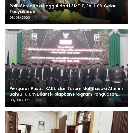
Raih Akreditasi Unggul dari LAMDIK, FAI UCY Gelar
Tasyakuran
08/08/2026
Pengurus Pusat IKABU dan Forum Mahasiswa Alumni
Bahrul Ulum Dilantik, Siapkan Program Penguatan
Organisasi dan Ekonomi
08/08/2026