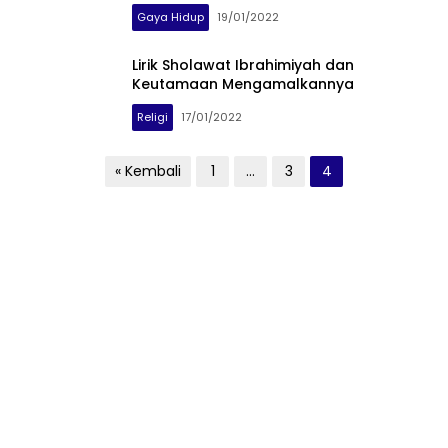
Gaya Hidup
19/01/2022
Lirik Sholawat Ibrahimiyah dan
Keutamaan Mengamalkannya
Religi
17/01/2022
Paginasi
« Kembali
1
…
3
4
pos