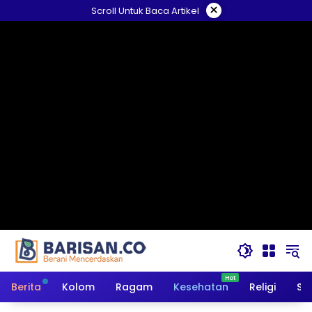
Langsung
×
Scroll Untuk Baca Artikel
ke
konten
Berita
Kolom
Ragam
Kesehatan
Religi
So