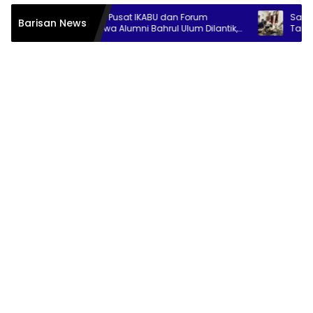
Pengurus Pusat IKABU dan Forum
Sambut Muktamar
Barisan News
Mahasiswa Alumni Bahrul Ulum Dilantik,
Tambakberas Sia
Siapkan Program Penguatan Organisasi
Kopi Gratis
dan Ekonomi