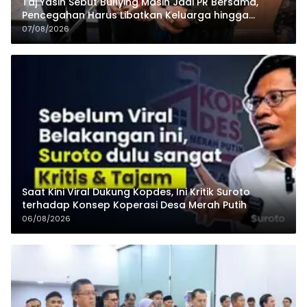
Taj Yasin Sebut Bullying Masih Jadi PR Bersama,
Pencegahan Harus Libatkan Keluarga hingga
Pesantren
07/08/2026
Saat Kini Viral Dukung Kopdes, Ini Kritik Suroto
terhadap Konsep Koperasi Desa Merah Putih
06/08/2026