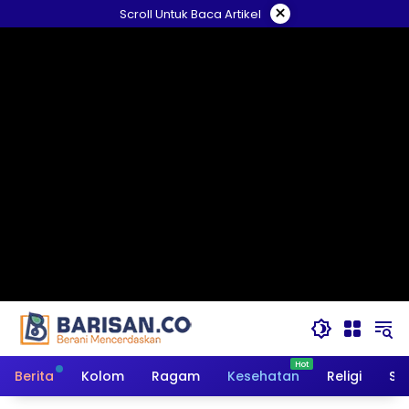
Langsung
×
Scroll Untuk Baca Artikel
ke
konten
Berita
Kolom
Ragam
Kesehatan
Religi
So