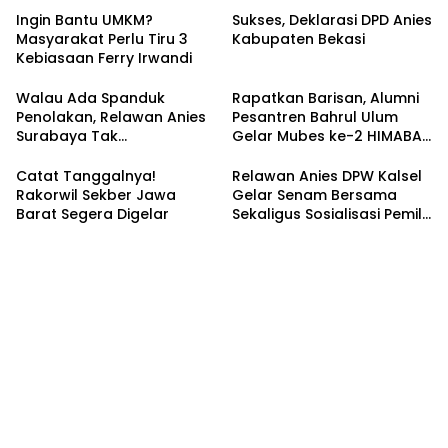
Ingin Bantu UMKM?
Sukses, Deklarasi DPD Anies
Masyarakat Perlu Tiru 3
Kabupaten Bekasi
Kebiasaan Ferry Irwandi
Walau Ada Spanduk
Rapatkan Barisan, Alumni
Penolakan, Relawan Anies
Pesantren Bahrul Ulum
Surabaya Tak
Gelar Mubes ke-2 HIMABAS
Tergoyahkan
dan Bentuk IKABU
Semarang
Catat Tanggalnya!
Relawan Anies DPW Kalsel
Rakorwil Sekber Jawa
Gelar Senam Bersama
Barat Segera Digelar
Sekaligus Sosialisasi Pemilu
2024