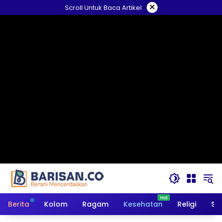
Langsung
×
Scroll Untuk Baca Artikel
ke
konten
Berita
Kolom
Ragam
Kesehatan
Religi
So