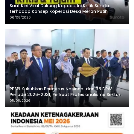
Saat Kini Viral Dukung Kopdes, Ini Kritik Suroto
terhadap Konsep Koperasi Desa Merah Putih
06/08/2026
PPSPI Kukuhkan Pengurus Nasional dan 38 DPW
Periode 2026–2031, Perkuat Profesionalisme Sektor
Publik
05/08/2026