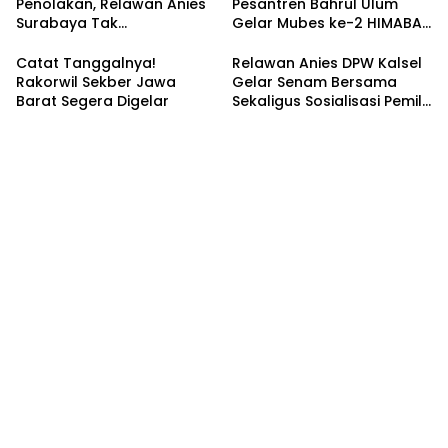
Penolakan, Relawan Anies
Pesantren Bahrul Ulum
Surabaya Tak
Gelar Mubes ke-2 HIMABAS
Tergoyahkan
dan Bentuk IKABU
Semarang
Catat Tanggalnya!
Relawan Anies DPW Kalsel
Rakorwil Sekber Jawa
Gelar Senam Bersama
Barat Segera Digelar
Sekaligus Sosialisasi Pemilu
2024