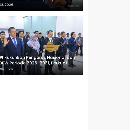
ah Putih
08/2026
PI Kukuhkan Pengurus Nasional dan
DPW Periode 2026–2031, Perkuat
fesionalisme Sektor Publik
08/2026