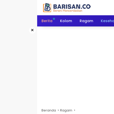
Langsung
ke
konten
Berita
Kolom
Ragam
Keseh
×
Beranda
Ragam