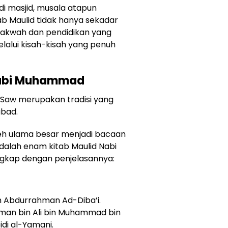
i masjid, musala atapun
b Maulid tidak hanya sekadar
 dakwah dan pendidikan yang
elalui kisah-kisah yang penuh
Nabi Muhammad
Saw merupakan tradisi yang
abad.
oleh ulama besar menjadi bacaan
adalah enam kitab Maulid Nabi
engkap dengan penjelasannya:
am Abdurrahman Ad-Diba’i.
an bin Ali bin Muhammad bin
di al-Yamani.