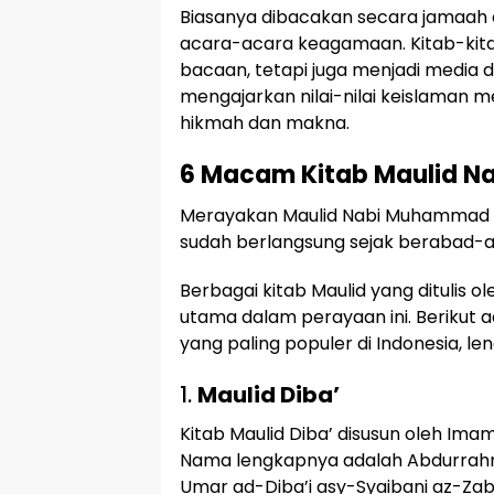
Biasanya dibacakan secara jamaah d
acara-acara keagamaan. Kitab-kita
bacaan, tetapi juga menjadi media
mengajarkan nilai-nilai keislaman m
hikmah dan makna.
6 Macam Kitab Maulid 
Merayakan Maulid Nabi Muhammad 
sudah berlangsung sejak berabad-
Berbagai kitab Maulid yang ditulis 
utama dalam perayaan ini. Berikut 
yang paling populer di Indonesia, l
1.
Maulid Diba’
Kitab Maulid Diba’ disusun oleh Im
Nama lengkapnya adalah Abdurrahm
Umar ad-Diba’i asy-Syaibani az-Zabi