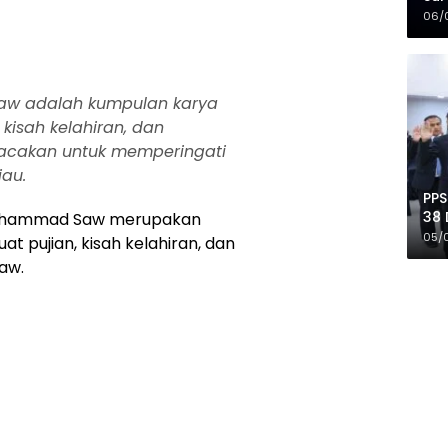
Mer
06/
aw adalah kumpulan karya
, kisah kelahiran, dan
bacakan untuk memperingati
au.
PPS
38 
 Muhammad Saw merupakan
Pro
05/
t pujian, kisah kelahiran, dan
aw.