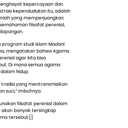
penghayat kepercayaan dan
trasi kependudukan itu, adalah
jumlah yang memperjuangkan
pemahaman filsafat perenial,
ilapangan.
program studi Islam Madani
ana, mengatakan bahwa Agama
 perenial agar kita bisa
ebut. Di mana semua agama
 dalam hidup.
 tradisi yang mentransmisikan
an suci,” imbuhnya.
nakan filsafat perenial dalam
 akan banyak tersingkap
ama tersebut.[]