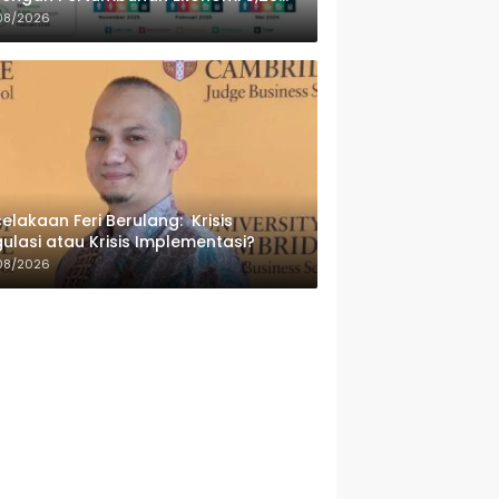
sen
08/2026
elakaan Feri Berulang: Krisis
ulasi atau Krisis Implementasi?
08/2026