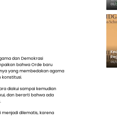
Per
05/
Kec
Reg
i Agama dan Demokrasi
05/
paikan bahwa Orde baru
umnya yang membedakan agama
konstitusi.
ara diakui sampai kemudian
i, dan berarti bahwa ada
.
 menjadi dilematis, karena