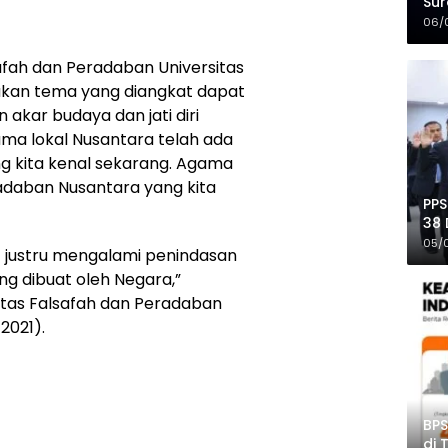
Sur
Mer
06/
afah dan Peradaban Universitas
kan tema yang diangkat dapat
kar budaya dan jati diri
ma lokal Nusantara telah ada
g kita kenal sekarang. Agama
adaban Nusantara yang kita
PPS
38 
Pro
05/
 justru mengalami penindasan
ng dibuat oleh Negara,”
ultas Falsafah dan Peradaban
2021).
BPS
di 