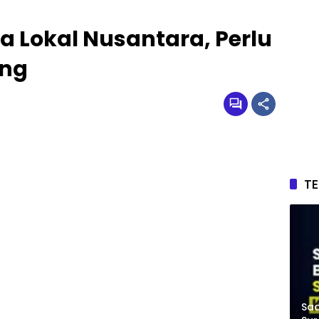
Lokal Nusantara, Perlu
ang
T
Saa