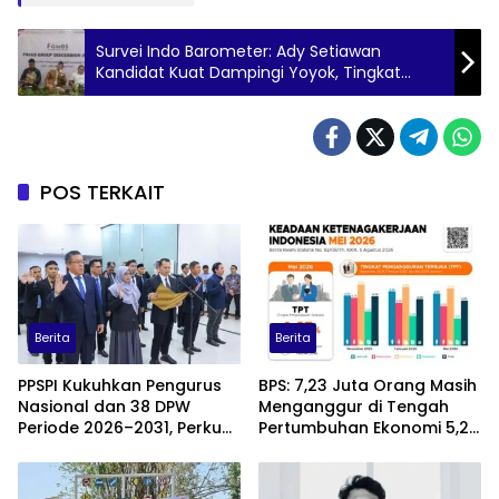
Survei Indo Barometer: Ady Setiawan
Kandidat Kuat Dampingi Yoyok, Tingkat
Keterpilihan 60,5 Persen
POS TERKAIT
Berita
Berita
PPSPI Kukuhkan Pengurus
BPS: 7,23 Juta Orang Masih
Nasional dan 38 DPW
Menganggur di Tengah
Periode 2026–2031, Perkuat
Pertumbuhan Ekonomi 5,29
Profesionalisme Sektor
Persen
Publik