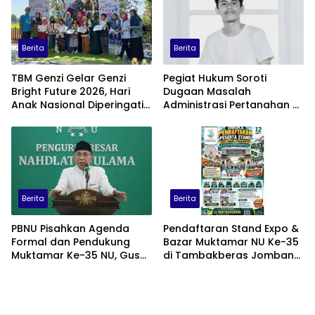
Berita
Berita
TBM Genzi Gelar Genzi
Pegiat Hukum Soroti
Bright Future 2026, Hari
Dugaan Masalah
Anak Nasional Diperingati
Administrasi Pertanahan di
dengan Lomba Puisi dan
Balik Konflik Agraria Laoli
Tembang Dolanan
Luwu Timur
Berita
Berita
PBNU Pisahkan Agenda
Pendaftaran Stand Expo &
Formal dan Pendukung
Bazar Muktamar NU Ke-35
Muktamar Ke-35 NU, Gus
di Tambakberas Jombang
Yahya: Forum
Resmi Dibuka, Ini Harga
Permusyawaratan
dan Fasilitasnya
Dipusatkan di
Tambakberas