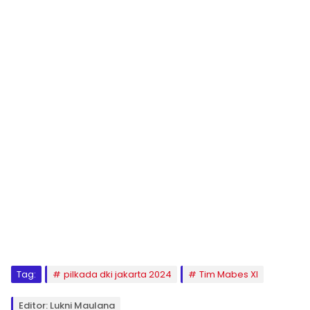
Tag:
pilkada dki jakarta 2024
Tim Mabes XI
Editor: Lukni Maulana