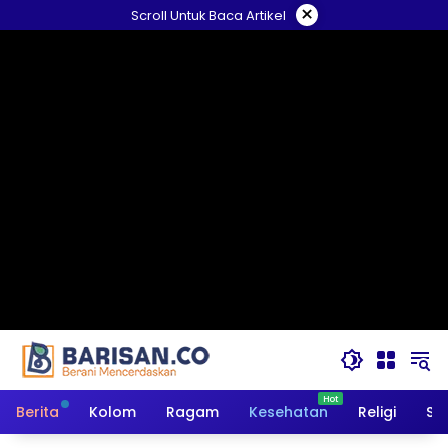
Langsung
×
Scroll Untuk Baca Artikel
ke
konten
Berita
Kolom
Ragam
Kesehatan
Religi
So