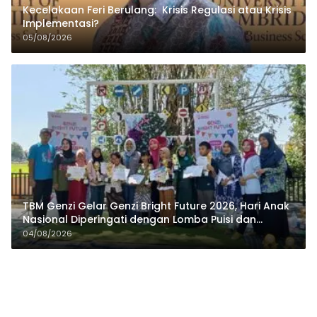
Kecelakaan Feri Berulang: Krisis Regulasi atau Krisis
Implementasi?
05/08/2026
TBM Genzi Gelar Genzi Bright Future 2026, Hari Anak
Nasional Diperingati dengan Lomba Puisi dan
Tembang Dolanan
04/08/2026