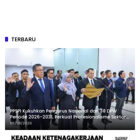
TERBARU
PPSPI Kukuhkan Pengurus Nasional dan 38 DPW
Periode 2026–2031, Perkuat Profesionalisme Sektor
Publik
05/08/2026