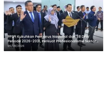
PPSPI Kukuhkan Pengurus Nasional dan 38 DPW
Periode 2026–2031, Perkuat Profesionalisme Sektor
Publik
05/08/2026