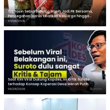
Taj Yasin Sebut Bullying Masih Jadi PR Bersama,
Pencegahan Harus Libatkan Keluarga hingga
Pesantren
07/08/2026
Saat Kini Viral Dukung Kopdes, Ini Kritik Suroto
terhadap Konsep Koperasi Desa Merah Putih
06/08/2026