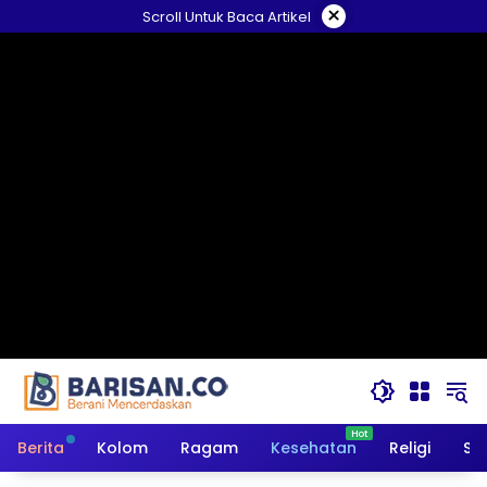
Langsung
×
Scroll Untuk Baca Artikel
ke
konten
Berita
Kolom
Ragam
Kesehatan
Religi
So