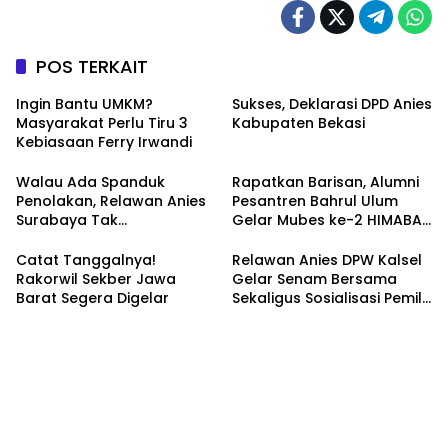
POS TERKAIT
Ingin Bantu UMKM?
Sukses, Deklarasi DPD Anies
Masyarakat Perlu Tiru 3
Kabupaten Bekasi
Kebiasaan Ferry Irwandi
Walau Ada Spanduk
Rapatkan Barisan, Alumni
Penolakan, Relawan Anies
Pesantren Bahrul Ulum
Surabaya Tak
Gelar Mubes ke-2 HIMABAS
Tergoyahkan
dan Bentuk IKABU
Semarang
Catat Tanggalnya!
Relawan Anies DPW Kalsel
Rakorwil Sekber Jawa
Gelar Senam Bersama
Barat Segera Digelar
Sekaligus Sosialisasi Pemilu
2024