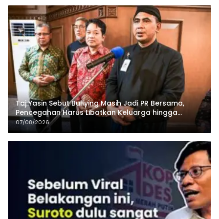
Taj Yasin Sebut Bullying Masih Jadi PR Bersama,
Pencegahan Harus Libatkan Keluarga hingga
Pesantren
07/08/2026