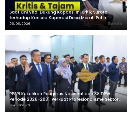
Saat Kini Viral Dukung Kopdes, Ini Kritik Suroto
terhadap Konsep Koperasi Desa Merah Putih
06/08/2026
PPSPI Kukuhkan Pengurus Nasional dan 38 DPW
Periode 2026–2031, Perkuat Profesionalisme Sektor
Publik
05/08/2026