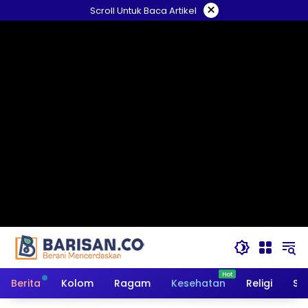
Langsung
×
Scroll Untuk Baca Artikel
ke
konten
Berita
Kolom
Ragam
Kesehatan
Religi
So