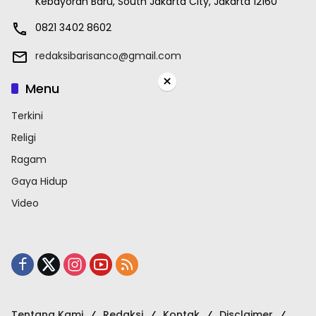
Kebayoran Baru, South Jakarta City, Jakarta 12160
0821 3402 8602
redaksibarisanco@gmail.com
×
Menu
Terkini
Religi
Ragam
Gaya Hidup
Video
Tentang Kami
Redaksi
Kontak
Disclaimer