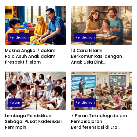
Pendidikan
Pendidikan
Makna Angka 7 dalam
10 Cara Islami
Pola Asuh Anak dalam
Berkomunikasi dengan
Prespektif Islam
Anak Usia Dini:
Menumbuhkan Akhlak,
Empati, dan Cinta
Kolom
Pendidikan
Lembaga Pendidikan
7 Peran Teknologi dalam
Sebagai Pusat Kaderisasi
Pembelajaran
Pemimpin
Berdiferensiasi di Era
Kurikulum Merdeka