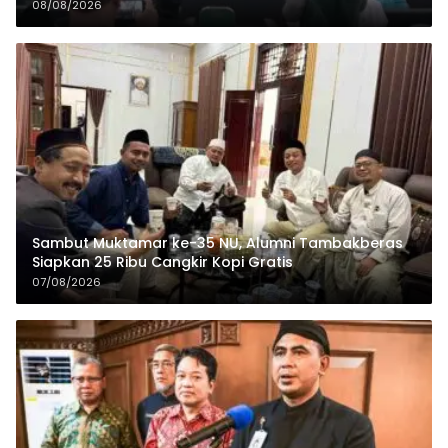
Organisasi dan Ekonomi
08/08/2026
Sambut Muktamar ke-35 NU, Alumni Tambakberas
Siapkan 25 Ribu Cangkir Kopi Gratis
07/08/2026