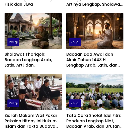
Fisik dan Jiwa
Artinya Lengkap, Sholawat
Penuh Cinta kepada Nabi
Muhammad SAW
Religi
Religi
Sholawat Thoriqoh:
Bacaan Doa Awal dan
Bacaan Lengkap Arab,
Akhir Tahun 1448 H
Latin, Arti, dan
Lengkap Arab, Latin, dan
Keutamaannya
Artinya: Waktu, Tata Cara,
dan Keutamaannya
Religi
Religi
Ziarah Makam Wail Pakai
Tata Cara Sholat Idul Fitri:
Pakaian Hitam, Ini Hukum
Panduan Lengkap Niat,
Islam dan Fakta Budaya
Bacaan Arab, dan Urutan