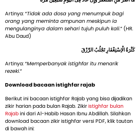
Artinya: “
Tidak ada dosa yang menumpuk bagi
orang yang meminta ampunan meskipun ia
mengulanginya dalam sehari tujuh puluh kali
.” (HR.
Abu Daud)
كَثْرَةُ الْاِسْتِغْفَارِ تَجْلُبُ الرِّزْقَ
Artinya: “
Memperbanyak istighfar itu menarik
rezeki
.”
Download bacaan istighfar rajab
Berikut ini bacaan istighfar Rajab yang bisa dijadikan
zikir harian pada bulan Rajab. Zikir
istighfar bulan
Rajab
ini dari Al-Habib Hasan Ibnu Abdillah. Silahkan
download bacaan zikir istighfar versi PDF, klik tautan
di bawah ini: