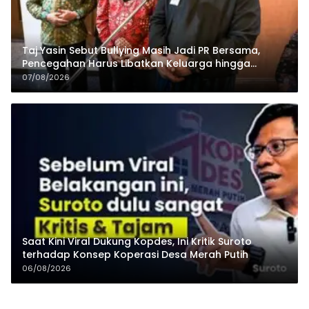
Taj Yasin Sebut Bullying Masih Jadi PR Bersama,
Pencegahan Harus Libatkan Keluarga hingga
Pesantren
07/08/2026
Saat Kini Viral Dukung Kopdes, Ini Kritik Suroto
terhadap Konsep Koperasi Desa Merah Putih
06/08/2026