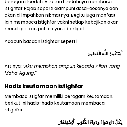
beragam faedah. Adapun faedahnya membaca
istighfar Rajab seperti diampuni dosa-dosanya dan
akan dilimpahkan nikmatnya. Begitu juga manfaat
lain membaca istighfar yakni setiap kebajikan akan
mendapatkan pahala yang berlipat.
Adapun bacaan istighfar seperti:
أَسْتَغْفِرُ اللَّهَ الْعَظِيمَ
Artinya: “
Aku memohon ampun kepada Allah yang
Maha Agung
.”
Hadis keutamaan istighfar
Membaca istigfar memiliki beragam keutamaan,
berikut ini hadis-hadis keutamaan membaca
istighfar:
لِكُلِّ دَاءٍ دَوَاءٌ وَدَوَاءُ الذُّنُوْبِ الْاِسْتِغْفَارُ