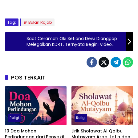
Tag:
Bulan Rajab
Saat Ceramah Oki Setiana Dewi Dianggap
Melegalkan KDRT, Ternyata Begini Video
Lengkapnya
POS TERKAIT
Religi
Religi
10 Doa Mohon
Lirik Sholawat Al Qolbu
Perlindungan dari Penyakit
Mutayyam Arab, Latin dan