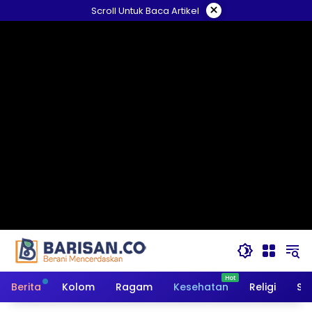
Langsung
×
Scroll Untuk Baca Artikel
ke
konten
Berita
Kolom
Ragam
Kesehatan
Religi
So