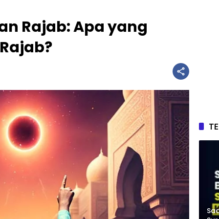
an Rajab: Apa yang
 Rajab?
T
Saa