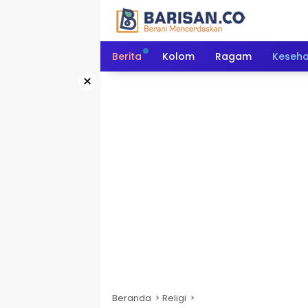
Langsung
ke
konten
Berita
Kolom
Ragam
Keseh
×
Beranda
Religi