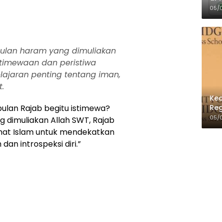
Per
05/
bulan haram yang dimuliakan
timewaan dan peristiwa
ajaran penting tentang iman,
.
Kec
Reg
lan Rajab begitu istimewa?
05/
g dimuliakan Allah SWT, Rajab
at Islam untuk mendekatkan
dan introspeksi diri.”