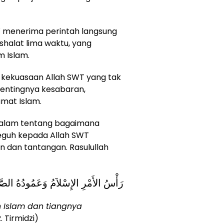
AW menerima perintah langsung
shalat lima waktu, yang
m Islam.
n kekuasaan Allah SWT yang tak
pentingnya kesabaran,
mat Islam.
dalam tentang bagaimana
guh kepada Allah SWT
 dan tantangan. Rasulullah
رَأْسُ الأَمْرِ الإِسْلاَمُ وَعَمُودُهُ الصَّل
h Islam dan tiangnya
R. Tirmidzi)