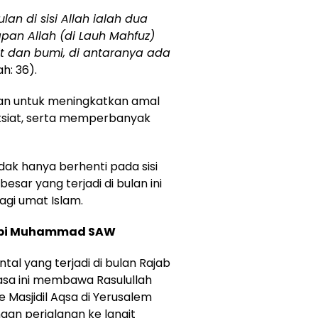
an di sisi Allah ialah dua
pan Allah (di Lauh Mahfuz)
t dan bumi, di antaranya ada
h: 36).
rkan untuk meningkatkan amal
ksiat, serta memperbanyak
dak hanya berhenti pada sisi
sar yang terjadi di bulan ini
gi umat Islam.
 Nabi Muhammad SAW
tal yang terjadi di bulan Rajab
biasa ini membawa Rasulullah
e Masjidil Aqsa di Yerusalem
ngan perjalanan ke langit