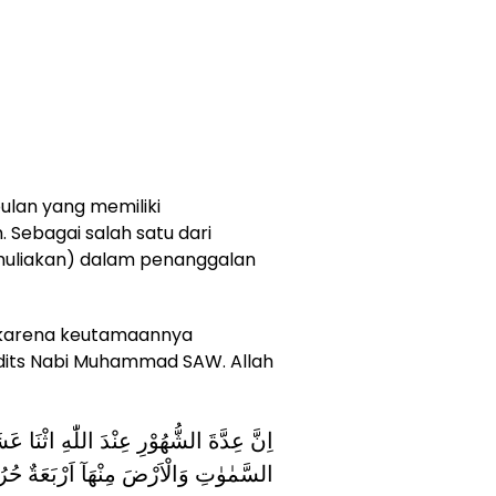
ulan yang memiliki
. Sebagai salah satu dari
muliakan) dalam penanggalan
a karena keutamaannya
dits Nabi Muhammad SAW. Allah
اِنَّ عِدَّةَ الشُّهُوْرِ عِنْدَ اللّٰهِ اثْنَا 
السَّمٰوٰتِ وَالْاَرْضَ مِنْهَآ اَرْبَعَةٌ ح