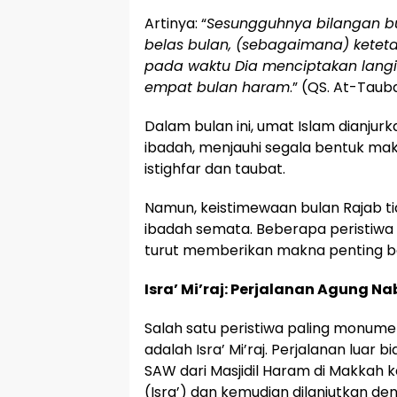
Artinya: “
Sesungguhnya bilangan bul
belas bulan, (sebagaimana) keteta
pada waktu Dia menciptakan langi
empat bulan haram
.” (QS. At-Tauba
Dalam bulan ini, umat Islam dianju
ibadah, menjauhi segala bentuk ma
istighfar dan taubat.
Namun, keistimewaan bulan Rajab ti
ibadah semata. Beberapa peristiwa be
turut memberikan makna penting ba
Isra’ Mi’raj: Perjalanan Agung
Salah satu peristiwa paling monumen
adalah Isra’ Mi’raj. Perjalanan luar 
SAW dari Masjidil Haram di Makkah k
(Isra’) dan kemudian dilanjutkan de