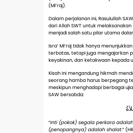
(Mi’raj).
Dalam perjalanan ini, Rasulullah S
dari Allah SWT untuk melaksanakan 
menjadi salah satu pilar utama dala
Isra’ Mi’raj tidak hanya menunjukka
terbatas, tetapi juga mengajarkan 
keyakinan, dan ketakwaan kepada u
Kisah ini mengandung hikmah men
seorang hamba harus berpegang te
meskipun menghadapi berbagai ujian
SAW bersabda:
اَةُ
“
Inti (pokok) segala perkara adala
(penopangnya) adalah shalat
.” (H