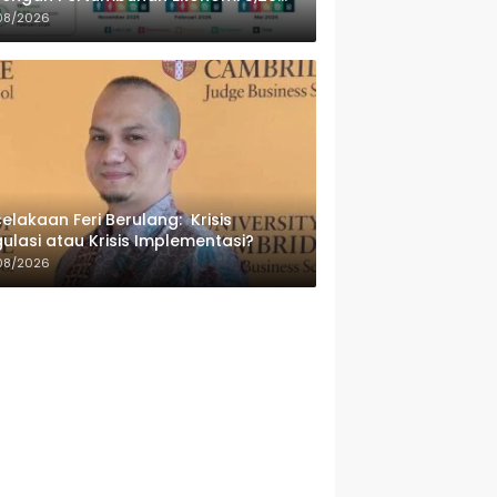
sen
08/2026
elakaan Feri Berulang: Krisis
ulasi atau Krisis Implementasi?
08/2026