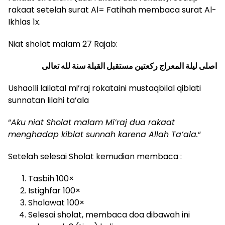
rakaat setelah surat Al= Fatihah membaca surat Al-
Ikhlas 1x.
Niat sholat malam 27 Rajab:
اصلى ليلة المعراج ركعتين مستقبل القبلة سنة لله تعالى
Ushaolli lailatal mi’raj rokataini mustaqbilal qiblati
sunnatan lilahi ta’ala
“
Aku niat Sholat malam Mi’raj dua rakaat
menghadap kiblat sunnah karena Allah Ta’ala.
“
Setelah selesai Sholat kemudian membaca :
Tasbih 100×
Istighfar 100×
Sholawat 100×
Selesai sholat, membaca doa dibawah ini