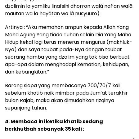
dzolimin la yamliku linafsihi dhorron walâ naf’an walâ
mautan wa la hayâtan wa lâ nusyuuro).
Artinya : “Aku memohon ampun kepada Allah Yang
Maha Agung Yang tiada Tuhan selain Dia Yang Maha
Hidup kekal lagi terus menerus mengurus (makhluk-
Nya) dan saya taubat pada-Nya dengan taubat
seorang hamba yang dzalim yang tak bisa berbuat
apa-apa dalam menghadapi kematian, kehidupan,
dan kebangkitan.”
Barang siapa yang membacanya 700/70/7 kali
sebelum khotib naik mimbar pada Jum’at terakhir
bulan Rajab, maka akan dimudahkan rizqinya
sepanjang tahun.
4. Membaca ini ketika khatib sedang
berkhutbah sebanyak 35 kali :