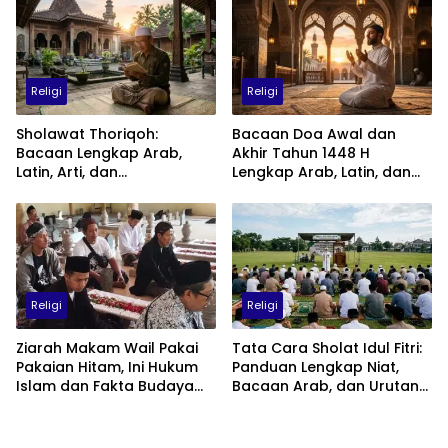
Religi
Religi
Sholawat Thoriqoh:
Bacaan Doa Awal dan
Bacaan Lengkap Arab,
Akhir Tahun 1448 H
Latin, Arti, dan
Lengkap Arab, Latin, dan
Keutamaannya
Artinya: Waktu, Tata Cara,
dan Keutamaannya
Religi
Religi
Ziarah Makam Wail Pakai
Tata Cara Sholat Idul Fitri:
Pakaian Hitam, Ini Hukum
Panduan Lengkap Niat,
Islam dan Fakta Budaya
Bacaan Arab, dan Urutan
Jawa yang Jarang
Pelaksanaan
Diketahui