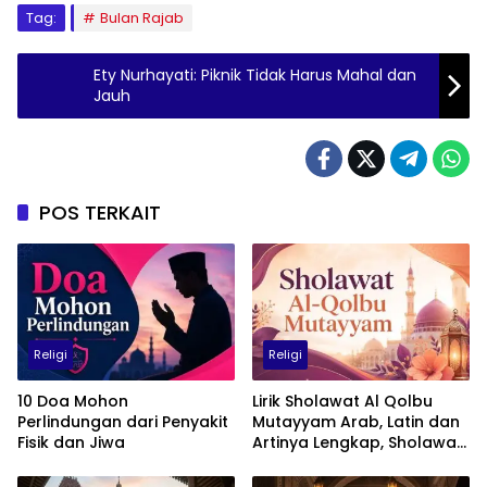
Tag:
Bulan Rajab
Ety Nurhayati: Piknik Tidak Harus Mahal dan
Jauh
POS TERKAIT
Religi
Religi
10 Doa Mohon
Lirik Sholawat Al Qolbu
Perlindungan dari Penyakit
Mutayyam Arab, Latin dan
Fisik dan Jiwa
Artinya Lengkap, Sholawat
Penuh Cinta kepada Nabi
Muhammad SAW