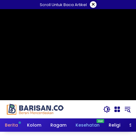
Langsung
×
Scroll Untuk Baca Artikel
ke
konten
Berita
Kolom
Ragam
Kesehatan
Religi
So