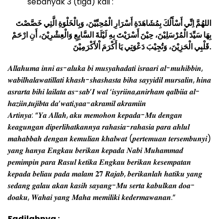
sebanyak 3 (tiga) kali :
اللهُمَّ اِنِّي أَسْأَلُكَ بِمُشَاهَدَةِ أَسْرَارِ الْمُحِبِّيْنَ، وَبِالْخَلْوَةِ الَّتِي خَصَّصْتَ
بِهَا سَيِّدَ الْمُرْسَلِيْنَ، حِيْنَ أَسْرَيْتَ بِهِ لَيْلَةَ السَّابِعِ وَالْعِشْرِيْنَ، أَنِ ارْحَمْ
قَلْبِي الْحَزِيْنَ، وَتُجِيْبَ دَعْوَتِي يَا أَكْرَمَ اْلأَكْرَمِيْنَ.
𝑨𝒍𝒍𝒂𝒉𝒖𝒎𝒂 𝒊𝒏𝒏𝒊 𝒂𝒔-𝒂𝒍𝒖𝒌𝒂 𝒃𝒊 𝒎𝒖𝒔𝒚𝒂𝒉𝒂𝒅𝒂𝒕𝒊 𝒊𝒔𝒓𝒂𝒂𝒓𝒊 𝒂𝒍-𝒎𝒖𝒉𝒊𝒃𝒃𝒊𝒏,
𝒘𝒂𝒃𝒊𝒍𝒉𝒂𝒍𝒂𝒘𝒂𝒕𝒊𝒍𝒍𝒂𝒕𝒊 𝒌𝒉𝒂𝒔𝒉-𝒔𝒉𝒂𝒔𝒉𝒂𝒔𝒕𝒂 𝒃𝒊𝒉𝒂 𝒔𝒂𝒚𝒚𝒊𝒅𝒊𝒍 𝒎𝒖𝒓𝒔𝒂𝒍𝒊𝒏, 𝒉𝒊𝒏𝒂
𝒂𝒔𝒓𝒂𝒓𝒕𝒂 𝒃𝒊𝒉𝒊 𝒍𝒂𝒊𝒍𝒂𝒕𝒂 𝒂𝒔-𝒔𝒂𝒃’𝑰 𝒘𝒂𝒍 ‘𝒊𝒔𝒚𝒓𝒊𝒊𝒏𝒂,𝒂𝒏𝒊𝒓𝒉𝒂𝒎 𝒒𝒂𝒍𝒃𝒊𝒊𝒂 𝒂𝒍-
𝒉𝒂𝒛𝒊𝒊𝒏,𝒕𝒖𝒋𝒊𝒃𝒕𝒂 𝒅𝒂’𝒘𝒂𝒕𝒊,𝒚𝒂𝒂-𝒂𝒌𝒓𝒂𝒎𝒊𝒍 𝒂𝒌𝒓𝒂𝒎𝒊𝒊𝒏
𝑨𝒓𝒕𝒊𝒏𝒚𝒂: “𝒀𝒂 𝑨𝒍𝒍𝒂𝒉, 𝒂𝒌𝒖 𝒎𝒆𝒎𝒐𝒉𝒐𝒏 𝒌𝒆𝒑𝒂𝒅𝒂-𝑴𝒖 𝒅𝒆𝒏𝒈𝒂𝒏
𝒌𝒆𝒂𝒈𝒖𝒏𝒈𝒂𝒏 𝒅𝒊𝒑𝒆𝒓𝒍𝒊𝒉𝒂𝒕𝒌𝒂𝒏𝒏𝒚𝒂 𝒓𝒂𝒉𝒂𝒔𝒊𝒂-𝒓𝒂𝒉𝒂𝒔𝒊𝒂 𝒑𝒂𝒓𝒂 𝒂𝒉𝒍𝒖𝒍
𝒎𝒂𝒉𝒂𝒃𝒃𝒂𝒉 𝒅𝒆𝒏𝒈𝒂𝒏 𝒌𝒆𝒎𝒖𝒍𝒊𝒂𝒏 𝒌𝒉𝒂𝒍𝒘𝒂𝒕 (𝒑𝒆𝒓𝒕𝒆𝒎𝒖𝒂𝒏 𝒕𝒆𝒓𝒔𝒆𝒎𝒃𝒖𝒏𝒚𝒊)
𝒚𝒂𝒏𝒈 𝒉𝒂𝒏𝒚𝒂 𝑬𝒏𝒈𝒌𝒂𝒖 𝒃𝒆𝒓𝒊𝒌𝒂𝒏 𝒌𝒆𝒑𝒂𝒅𝒂 𝑵𝒂𝒃𝒊 𝑴𝒖𝒉𝒂𝒎𝒎𝒂𝒅
𝒑𝒆𝒎𝒊𝒎𝒑𝒊𝒏 𝒑𝒂𝒓𝒂 𝑹𝒂𝒔𝒖𝒍 𝒌𝒆𝒕𝒊𝒌𝒂 𝑬𝒏𝒈𝒌𝒂𝒖 𝒃𝒆𝒓𝒊𝒌𝒂𝒏 𝒌𝒆𝒔𝒆𝒎𝒑𝒂𝒕𝒂𝒏
𝒌𝒆𝒑𝒂𝒅𝒂 𝒃𝒆𝒍𝒊𝒂𝒖 𝒑𝒂𝒅𝒂 𝒎𝒂𝒍𝒂𝒎 𝟐𝟕 𝑹𝒂𝒋𝒂𝒃, 𝒃𝒆𝒓𝒊𝒌𝒂𝒏𝒍𝒂𝒉 𝒉𝒂𝒕𝒊𝒌𝒖 𝒚𝒂𝒏𝒈
𝒔𝒆𝒅𝒂𝒏𝒈 𝒈𝒂𝒍𝒂𝒖 𝒂𝒌𝒂𝒏 𝒌𝒂𝒔𝒊𝒉 𝒔𝒂𝒚𝒂𝒏𝒈-𝑴𝒖 𝒔𝒆𝒓𝒕𝒂 𝒌𝒂𝒃𝒖𝒍𝒌𝒂𝒏 𝒅𝒐𝒂-
𝒅𝒐𝒂𝒌𝒖, 𝑾𝒂𝒉𝒂𝒊 𝒚𝒂𝒏𝒈 𝑴𝒂𝒉𝒂 𝒎𝒆𝒎𝒊𝒍𝒊𝒌𝒊 𝒌𝒆𝒅𝒆𝒓𝒎𝒂𝒘𝒂𝒏𝒂𝒏.”
Fadilahnya :