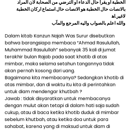
الخطبة او يقرأ حال الدعاء او الترضي من الصحابة لان المراد
بالانصات حال الخطبة هو الانصات حال استماع اركان الخطبة
والله اعلم بالصواب واليه المرجع والمآب
Dalam kitab Kanzun Najah Was Surur disebutkan
bahwa barangsiapa membaca “Ahmad Rasulullah,
Muhammad Rasulullah” sebanyak 35 kali di jumat
terakhir bulan Rajab pada saat khatib di atas
mimbar, maka selama setahun tangannya tidak
akan pernah kosong dari uang.
Bagaimana kita membacanya? Sedangkan khotib di
atas mimbar, dan di waktu itu kita di perintahkan
untuk diam mendengar khutbah ?
Jawab : tidak disyaratkan untuk membacanya
dengan mulut akan tetapi di dalam hati saja sudah
cukup, atau di baca ketika khotib duduk di mimbar
sebelum khutbah, atau ketika doa untuk para
sahabat, karena yang di maksud untuk diam di