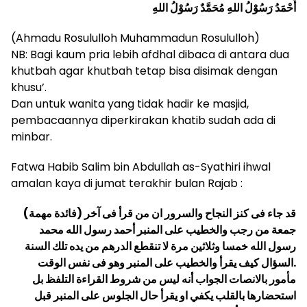
أَحْمَدُ رَسُوْلُ اللهِ مُحَمَّدٌ رَسُوْلُ اللهِ
(Ahmadu Rosululloh Muhammadun Rosululloh)
NB: Bagi kaum pria lebih afdhal dibaca di antara dua
khutbah agar khutbah tetap bisa disimak dengan
khusu’.
Dan untuk wanita yang tidak hadir ke masjid,
pembacaannya diperkirakan khatib sudah ada di
minbar.
Fatwa Habib Salim bin Abdullah as-Syathiri ihwal
amalan kaya di jumat terakhir bulan Rajab :
(فائدة مهمة) قد جاء فى كنز النجاح والسرور ان من قرأ فى آخر
جمعة من رجب والخطيب على المنبر أحمد رسول الله محمد
رسول الله خمسا وثلاثين مرة لا تنقطع الدرهم من يده تلك السنة
.السؤال كيف يقرأ والخطيب على المنبر وهو فى نفس الوقت
مأمور بالانصات الجواب أنه ليس من شروط القراءة التلفظ بل
استحضارها بالقلب يكفي او يقرأ حال الجلوس على المنبر قبل