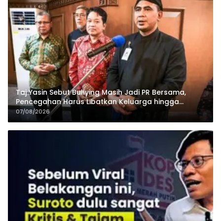
Taj Yasin Sebut Bullying Masih Jadi PR Bersama,
Pencegahan Harus Libatkan Keluarga hingga
Pesantren
07/08/2026