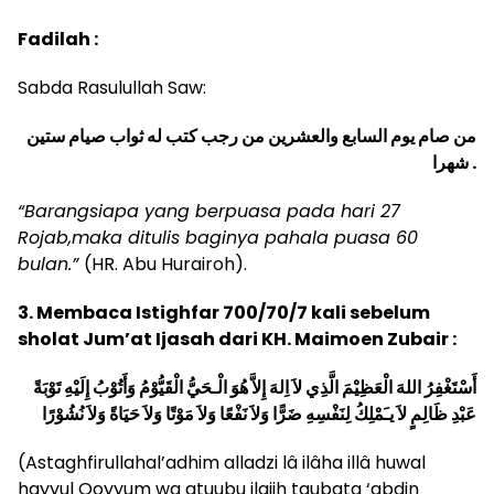
Fadilah :
Sabda Rasulullah Saw:
من صام يوم السابع والعشرين من رجب كتب له ثواب صيام ستين
شهرا .
“Barangsiapa yang berpuasa pada hari 27
Rojab,maka ditulis baginya pahala puasa 60
bulan.”
(HR. Abu Hurairoh).
3. Membaca Istighfar 700/70/7 kali sebelum
sholat Jum’at Ijasah dari KH. Maimoen Zubair :
أَسْتَغْفِرُ اللهَ الْعَظِيْمَ الَّذِي لاَ اِلهَ إِلاَّ هُوَ الْـحَيُّ الْقَيُّوْمُ وَأَتُوْبُ إِلَيْهِ تَوْبَةً
عَبْدِ ظَالِمٍ لاَ يـَمْلِكُ لِنَفْسِهِ ضَرًّا وَلاَ نَفْعًا وَلاَ مَوْتًا وَلاَ حَيَاةً وَلاَ نُشُوْرًا
(Astaghfirullahal’adhim alladzi lâ ilâha illâ huwal
hayyul Qoyyum wa atuubu ilaiih taubata ‘abdin