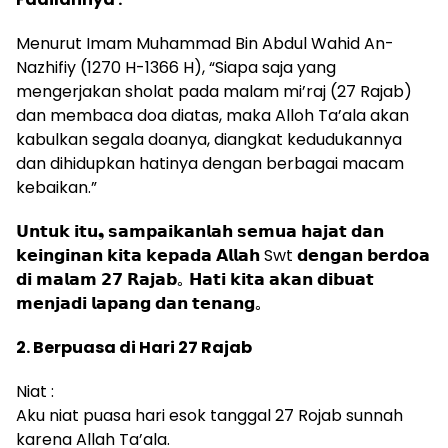
Menurut Imam Muhammad Bin Abdul Wahid An-
Nazhifiy (1270 H-1366 H), “Siapa saja yang
mengerjakan sholat pada malam mi’raj (27 Rajab)
dan membaca doa diatas, maka Alloh Ta’ala akan
kabulkan segala doanya, diangkat kedudukannya
dan dihidupkan hatinya dengan berbagai macam
kebaikan.”
𝗨𝗻𝘁𝘂𝗸 𝗶𝘁𝘂❟ 𝘀𝗮𝗺𝗽𝗮𝗶𝗸𝗮𝗻𝗹𝗮𝗵 𝘀𝗲𝗺𝘂𝗮 𝗵𝗮𝗷𝗮𝘁 𝗱𝗮𝗻
𝗸𝗲𝗶𝗻𝗴𝗶𝗻𝗮𝗻 𝗸𝗶𝘁𝗮 𝗸𝗲𝗽𝗮𝗱𝗮 𝗔𝗹𝗹𝗮𝗵 Swt 𝗱𝗲𝗻𝗴𝗮𝗻 𝗯𝗲𝗿𝗱𝗼𝗮
𝗱𝗶 𝗺𝗮𝗹𝗮𝗺 𝟮𝟳 𝗥𝗮𝗷𝗮𝗯｡ 𝗛𝗮𝘁𝗶 𝗸𝗶𝘁𝗮 𝗮𝗸𝗮𝗻 𝗱𝗶𝗯𝘂𝗮𝘁
𝗺𝗲𝗻𝗷𝗮𝗱𝗶 𝗹𝗮𝗽𝗮𝗻𝗴 𝗱𝗮𝗻 𝘁𝗲𝗻𝗮𝗻𝗴｡
2. Berpuasa di Hari 27 Rajab
Niat :
Aku niat puasa hari esok tanggal 27 Rojab sunnah
karena Allah Ta’ala.