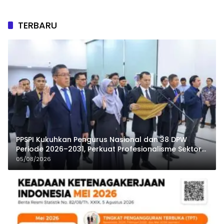
TERBARU
PPSPI Kukuhkan Pengurus Nasional dan 38 DPW
Periode 2026–2031, Perkuat Profesionalisme Sektor
Publik
05/08/2026