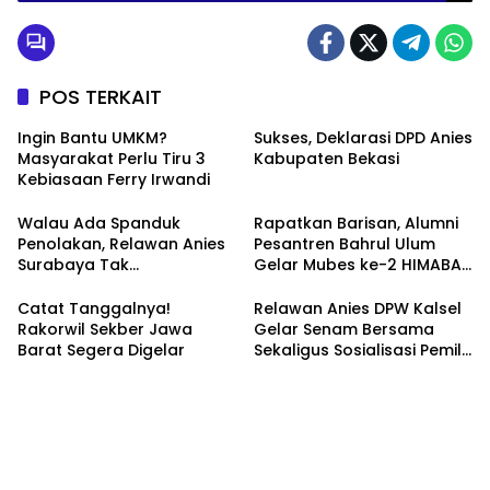
POS TERKAIT
Ingin Bantu UMKM?
Sukses, Deklarasi DPD Anies
Masyarakat Perlu Tiru 3
Kabupaten Bekasi
Kebiasaan Ferry Irwandi
Walau Ada Spanduk
Rapatkan Barisan, Alumni
Penolakan, Relawan Anies
Pesantren Bahrul Ulum
Surabaya Tak
Gelar Mubes ke-2 HIMABAS
Tergoyahkan
dan Bentuk IKABU
Semarang
Catat Tanggalnya!
Relawan Anies DPW Kalsel
Rakorwil Sekber Jawa
Gelar Senam Bersama
Barat Segera Digelar
Sekaligus Sosialisasi Pemilu
2024