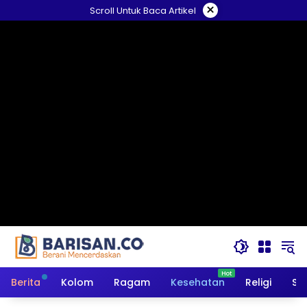
Langsung
×
Scroll Untuk Baca Artikel
ke
konten
Berita
Kolom
Ragam
Kesehatan
Religi
So