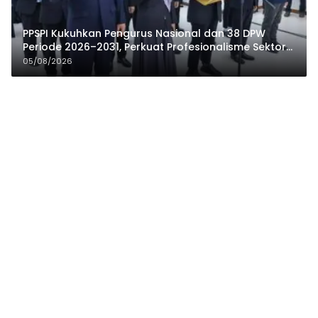
PPSPI Kukuhkan Pengurus Nasional dan 38 DPW
Periode 2026–2031, Perkuat Profesionalisme Sektor
Publik
05/08/2026