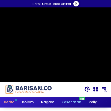
Langsung
×
Scroll Untuk Baca Artikel
ke
konten
Berita
Kolom
Ragam
Kesehatan
Religi
So