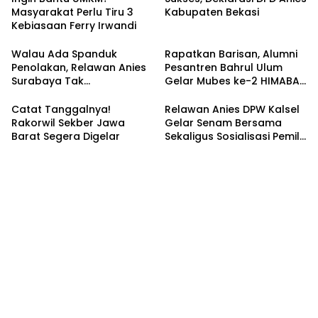
Masyarakat Perlu Tiru 3
Kabupaten Bekasi
Kebiasaan Ferry Irwandi
Walau Ada Spanduk
Rapatkan Barisan, Alumni
Penolakan, Relawan Anies
Pesantren Bahrul Ulum
Surabaya Tak
Gelar Mubes ke-2 HIMABAS
Tergoyahkan
dan Bentuk IKABU
Semarang
Catat Tanggalnya!
Relawan Anies DPW Kalsel
Rakorwil Sekber Jawa
Gelar Senam Bersama
Barat Segera Digelar
Sekaligus Sosialisasi Pemilu
2024