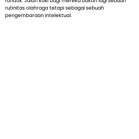
fanatik. Jalan kaki bagi mereka bukan lagi sebuah
rutinitas olahraga tetapi sebagai sebuah
pengembaraan intelektual.