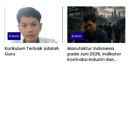
Administratif
Berhenti Beralasan dan
Fokus Membenahi Ekonomi
Domestik
Kolom
Kolom
Kurikulum Terbaik adalah
Manufaktur Indonesia
Guru
pada Juni 2026, Indikator
Kontraksi Industri dan
Tantangan Struktural
Perekonomian Nasional