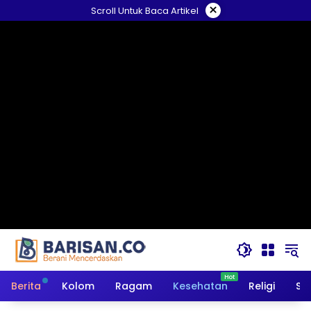
Langsung
×
Scroll Untuk Baca Artikel
ke
konten
Berita
Kolom
Ragam
Kesehatan
Religi
So