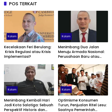
POS TERKAIT
Kolom
Kolom
Kecelakaan Feri Berulang:
Menimbang Dua Jalan
Krisis Regulasi atau Krisis
Menuju Armada Nasional:
Implementasi?
Perusahaan Baru atau
Fondasi Maritime ID?
Kolom
Kolom
Menimbang Kembali Hari
Optimisme Konsumen
Jadi Kota Salatiga: Sebuah
Turun, Penjualan Ritel Lesu:
Perspektif Historis dan
Saatnya Pemerintah