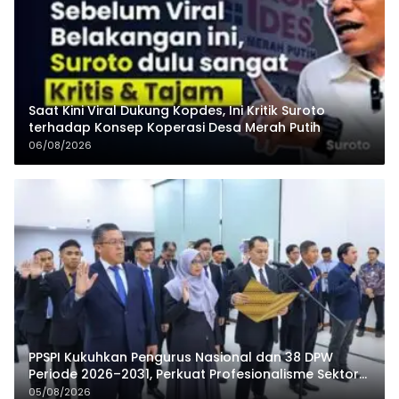
Saat Kini Viral Dukung Kopdes, Ini Kritik Suroto
terhadap Konsep Koperasi Desa Merah Putih
06/08/2026
PPSPI Kukuhkan Pengurus Nasional dan 38 DPW
Periode 2026–2031, Perkuat Profesionalisme Sektor
Publik
05/08/2026