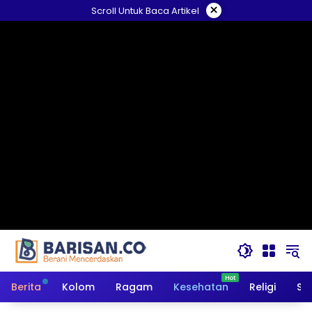
Langsung
×
Scroll Untuk Baca Artikel
ke
konten
Berita
Kolom
Ragam
Kesehatan
Religi
So