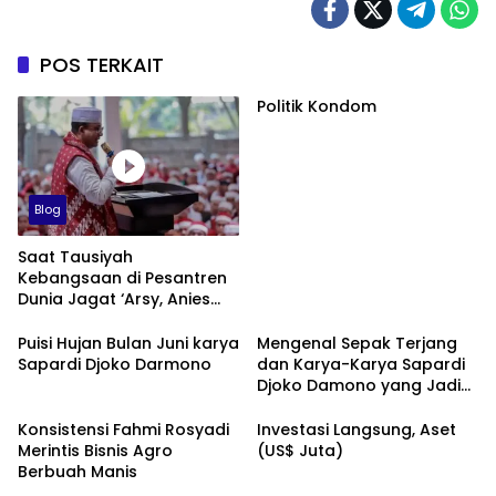
POS TERKAIT
Politik Kondom
Blog
Saat Tausiyah
Kebangsaan di Pesantren
Dunia Jagat ‘Arsy, Anies
Mendapat Jimat dan
Dukungan dari Abah Aos
Puisi Hujan Bulan Juni karya
Mengenal Sepak Terjang
Sapardi Djoko Darmono
dan Karya-Karya Sapardi
Djoko Damono yang Jadi
Google Doodle Hari Ini
Konsistensi Fahmi Rosyadi
Investasi Langsung, Aset
Merintis Bisnis Agro
(US$ Juta)
Berbuah Manis