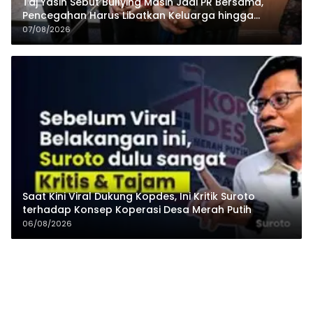
Taj Yasin Sebut Bullying Masih Jadi PR Bersama,
Pencegahan Harus Libatkan Keluarga hingga
Pesantren
07/08/2026
Saat Kini Viral Dukung Kopdes, Ini Kritik Suroto
terhadap Konsep Koperasi Desa Merah Putih
06/08/2026