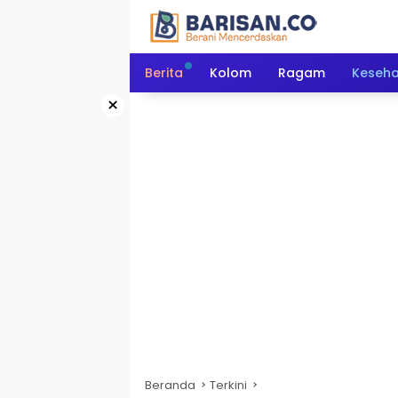
Langsung
ke
konten
Berita
Kolom
Ragam
Keseh
×
Beranda
Terkini