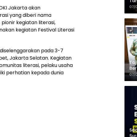
Tam
Kop
07/
DKI Jakarta akan
rasi yang diberi nama
pionir kegiatan literasi,
kan kegiatan Festival Literasi
an diselenggarakan pada 3-7
bet, Jakarta Selatan. Kegiatan
Taj
omunitas literasi, pelaku usaha
Ber
iki perhatian kepada dunia
Kel
07/
Saa
Sur