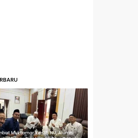
ERBARU
but Muktamar ke-35 NU, Alumni