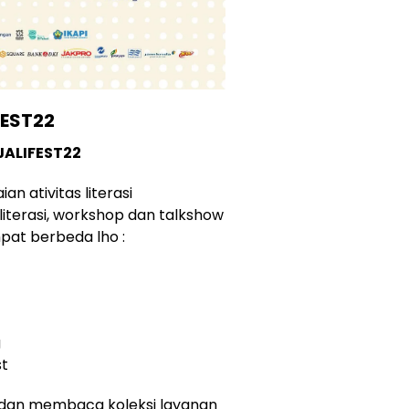
FEST22
IJALIFEST22
an ativitas literasi
literasi, workshop dan talkshow
pat berbeda lho :
g
st
h dan membaca koleksi layanan