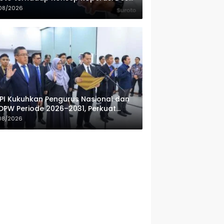
ah Putih
08/2026
PI Kukuhkan Pengurus Nasional dan
DPW Periode 2026–2031, Perkuat
fesionalisme Sektor Publik
08/2026