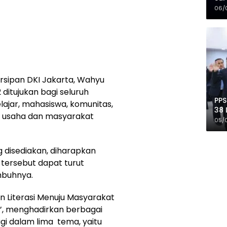
Mer
06/
rsipan DKI Jakarta, Wahyu
ditujukan bagi seluruh
PPS
elajar, mahasiswa, komunitas,
38 
u usaha dan masyarakat
Pro
05/
g disediakan, diharapkan
tersebut dapat turut
imbuhnya.
 Literasi Menuju Masyarakat
’, menghadirkan berbagai
bagi dalam lima tema, yaitu