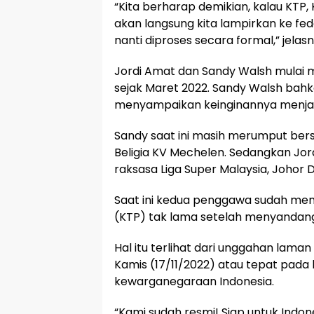
“Kita berharap demikian, kalau KTP, 
akan langsung kita lampirkan ke fed
nanti diproses secara formal,” jelasn
Jordi Amat dan Sandy Walsh mulai me
sejak Maret 2022. Sandy Walsh bah
menyampaikan keinginannya menjadi
Sandy saat ini masih merumput bers
Beligia KV Mechelen. Sedangkan Jor
raksasa Liga Super Malaysia, Johor D
Saat ini kedua penggawa sudah me
(KTP) tak lama setelah menyandang
Hal itu terlihat dari unggahan laman
Kamis (17/11/2022) atau tepat pad
kewarganegaraan Indonesia.
“Kami sudah resmi! Siap untuk Indo