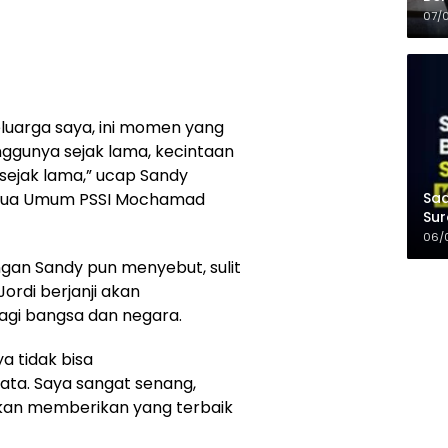
Kel
07/
keluarga saya, ini momen yang
gunya sejak lama, kecintaan
sejak lama,” ucap Sandy
Saa
Ketua Umum PSSI Mochamad
Sur
Mer
06/
an Sandy pun menyebut, sulit
rdi berjanji akan
gi bangsa dan negara.
ya tidak bisa
ta. Saya sangat senang,
 akan memberikan yang terbaik