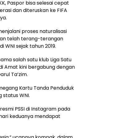
KK, Paspor bisa selesai cepat
erasi dan diteruskan ke FIFA
ya.
njalani proses naturalisasi
kan telah terang-terangan
 WNI sejak tahun 2019.
ama salah satu klub Liga Satu
di Amat kini bergabung dengan
arul Ta’zim.
megang Kartu Tanda Penduduk
 status WNI.
 resmi PSSI di Instagram pada
a hari keduanya mendapat
nesia,” ucapnya kompak, dalam