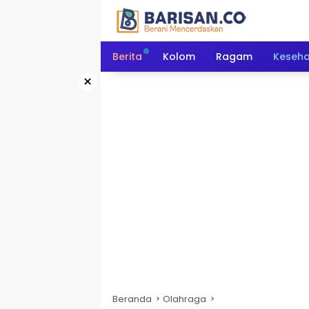
Langsung
ke
konten
Berita
Kolom
Ragam
Keseh
×
Beranda
Olahraga