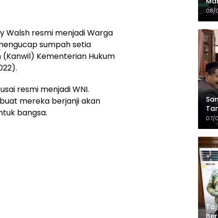
Mah
Sia
08/
da
y Walsh resmi menjadi Warga
 mengucap sumpah setia
h (Kanwil) Kementerian Hukum
022).
sai resmi menjadi WNI.
Sam
uat mereka berjanji akan
Tam
tuk bangsa.
Kop
07/
Taj
Ber