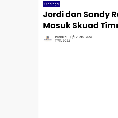
Olahraga
Jordi dan Sandy R
Masuk Skuad Timn
Redaksi
2 Min Baca
17/11/2022