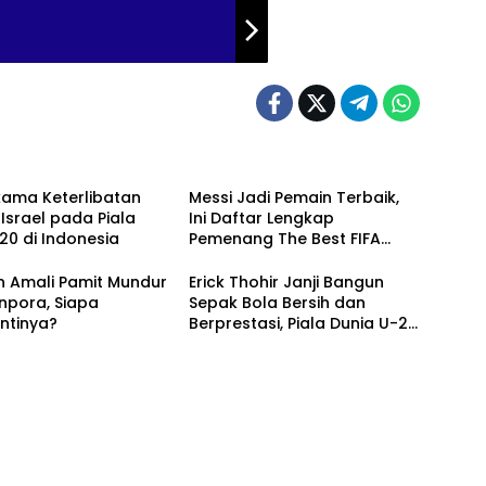
kama Keterlibatan
Messi Jadi Pemain Terbaik,
Israel pada Piala
Ini Daftar Lengkap
20 di Indonesia
Pemenang The Best FIFA
Football Award 2022
n Amali Pamit Mundur
Erick Thohir Janji Bangun
npora, Siapa
Sepak Bola Bersih dan
ntinya?
Berprestasi, Piala Dunia U-20
Jadi Tugas Berat