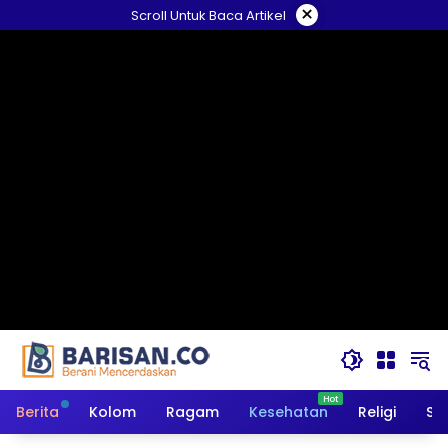
Langsung
×
Scroll Untuk Baca Artikel
ke
konten
Berita
Kolom
Ragam
Kesehatan
Religi
So