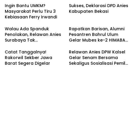
Ingin Bantu UMKM?
Sukses, Deklarasi DPD Anies
Masyarakat Perlu Tiru 3
Kabupaten Bekasi
Kebiasaan Ferry Irwandi
Walau Ada Spanduk
Rapatkan Barisan, Alumni
Penolakan, Relawan Anies
Pesantren Bahrul Ulum
Surabaya Tak
Gelar Mubes ke-2 HIMABAS
Tergoyahkan
dan Bentuk IKABU
Semarang
Catat Tanggalnya!
Relawan Anies DPW Kalsel
Rakorwil Sekber Jawa
Gelar Senam Bersama
Barat Segera Digelar
Sekaligus Sosialisasi Pemilu
2024